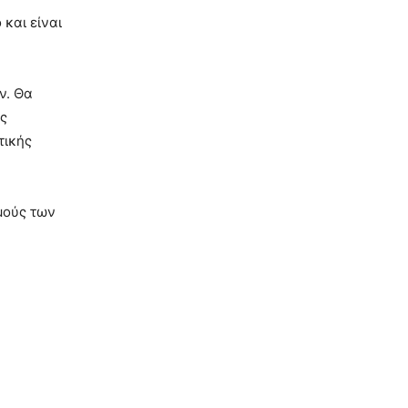
και είναι
ν. Θα
υς
τικής
μούς των