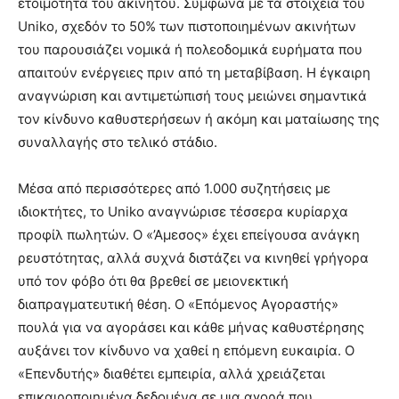
ετοιμότητα του ακινήτου. Σύμφωνα με τα στοιχεία του
Uniko, σχεδόν το 50% των πιστοποιημένων ακινήτων
του παρουσιάζει νομικά ή πολεοδομικά ευρήματα που
απαιτούν ενέργειες πριν από τη μεταβίβαση. Η έγκαιρη
αναγνώριση και αντιμετώπισή τους μειώνει σημαντικά
τον κίνδυνο καθυστερήσεων ή ακόμη και ματαίωσης της
συναλλαγής στο τελικό στάδιο.
Μέσα από περισσότερες από 1.000 συζητήσεις με
ιδιοκτήτες, το Uniko αναγνώρισε τέσσερα κυρίαρχα
προφίλ πωλητών. Ο «’Αμεσος» έχει επείγουσα ανάγκη
ρευστότητας, αλλά συχνά διστάζει να κινηθεί γρήγορα
υπό τον φόβο ότι θα βρεθεί σε μειονεκτική
διαπραγματευτική θέση. Ο «Επόμενος Αγοραστής»
πουλά για να αγοράσει και κάθε μήνας καθυστέρησης
αυξάνει τον κίνδυνο να χαθεί η επόμενη ευκαιρία. Ο
«Επενδυτής» διαθέτει εμπειρία, αλλά χρειάζεται
επικαιροποιημένα δεδομένα σε μια αγορά που