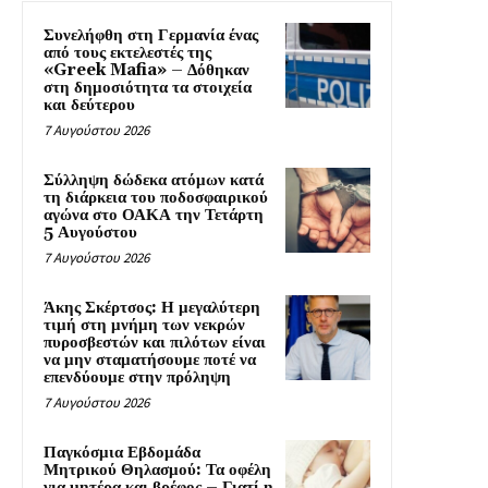
Συνελήφθη στη Γερμανία ένας
από τους εκτελεστές της
«Greek Mafia» – Δόθηκαν
στη δημοσιότητα τα στοιχεία
και δεύτερου
7 Αυγούστου 2026
Σύλληψη δώδεκα ατόμων κατά
τη διάρκεια του ποδοσφαιρικού
αγώνα στο ΟΑΚΑ την Τετάρτη
5 Αυγούστου
7 Αυγούστου 2026
Άκης Σκέρτσος: Η μεγαλύτερη
τιμή στη μνήμη των νεκρών
πυροσβεστών και πιλότων είναι
να μην σταματήσουμε ποτέ να
επενδύουμε στην πρόληψη
7 Αυγούστου 2026
Παγκόσμια Εβδομάδα
Μητρικού Θηλασμού: Τα οφέλη
για μητέρα και βρέφος – Γιατί η