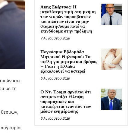
Άκης Σκέρτσος: Η
μεγαλύτερη τιμή στη μνήμη
των νεκρών πυροσβεστών
και πιλότων είναι να μην
σταματήσουμε ποτέ να
επενδύουμε στην πρόληψη
7 Αυγούστου 2026
Παγκόσμια Εβδομάδα
Μητρικού Θηλασμού: Τα
οφέλη για μητέρα και βρέφος
– Γιατί η Ελλάδα
εξακολουθεί να υστερεί
6 Αυγούστου 2026
τικών και
υ με τη
Ο Ντ. Τραμπ αρνείται ότι
αντιμετωπίζει έλλειψη
πυρομαχικών και
καταφέρεται εναντίον των
μέσων ενημέρωσης
 θεσμών,
6 Αυγούστου 2026
 συγκυρία