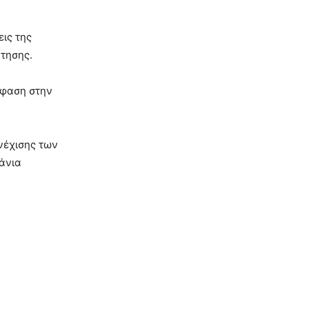
εις της
ντησης.
μφαση στην
νέχισης των
κάνια