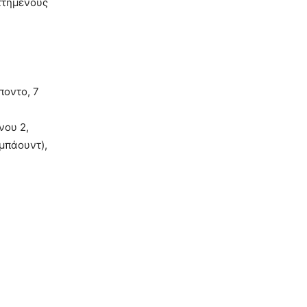
ηττημένους
ποντο, 7
νου 2,
ιμπάουντ),