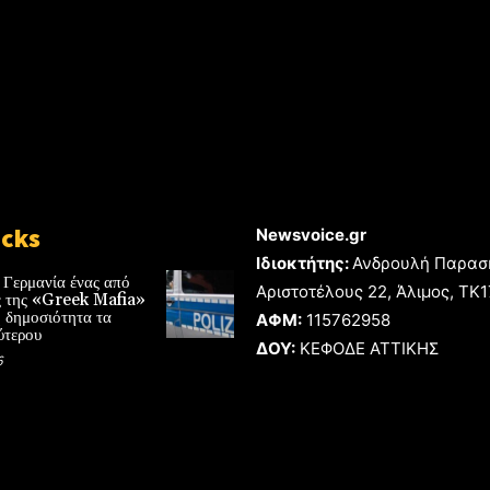
icks
Newsvoice.gr
Ιδιοκτήτης:
Ανδρουλή Παρασ
 Γερμανία ένας από
Αριστοτέλους 22, Άλιμος, TK
ές της «Greek Mafia»
 δημοσιότητα τα
ΑΦΜ:
115762958
ύτερου
ΔΟΥ:
ΚΕΦΟΔΕ ΑΤΤΙΚΗΣ
6