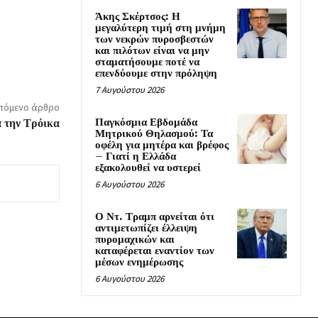
Άκης Σκέρτσος: Η
μεγαλύτερη τιμή στη μνήμη
των νεκρών πυροσβεστών
και πιλότων είναι να μην
σταματήσουμε ποτέ να
επενδύουμε στην πρόληψη
7 Αυγούστου 2026
πόμενο άρθρο
Παγκόσμια Εβδομάδα
α την Τρόικα
Μητρικού Θηλασμού: Τα
οφέλη για μητέρα και βρέφος
– Γιατί η Ελλάδα
εξακολουθεί να υστερεί
6 Αυγούστου 2026
Ο Ντ. Τραμπ αρνείται ότι
αντιμετωπίζει έλλειψη
πυρομαχικών και
καταφέρεται εναντίον των
μέσων ενημέρωσης
6 Αυγούστου 2026