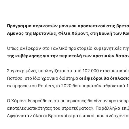
Πρόγραμμα περικοπών μόνιμου προσωπικού στις βρετα
Αμυνας της Βρετανίας, Φίλιπ Χάμοντ, στη Βουλή των Κο
Όπως ανέφεραν στο Γαλλικό πρακτορείο κυβερνητικές πη
της κυβέρνησης για την περιστολή των κρατικών δαπ
Συγκεκριμένα, υπολογίζεται ότι από 102.000 στρατιωτικούς
Ωστόσο, στο ίδιο χρονικό διάστημα
οι έφεδροι θα διπλασι
εκτιμήσεις του Reuters,το 2020 θα υπηρετούν αθροιστικά 1
Ο Χάμοντ δεσμεύθηκε ότι οι περικοπές θα γίνουν «με ισορ
αποτελεσματικότητας του στρατεύματος». Παράλληλα επιβε
Αφγανιστάν όλοι οι Βρετανοί στρατιωτικοί, που ανέρχοντα