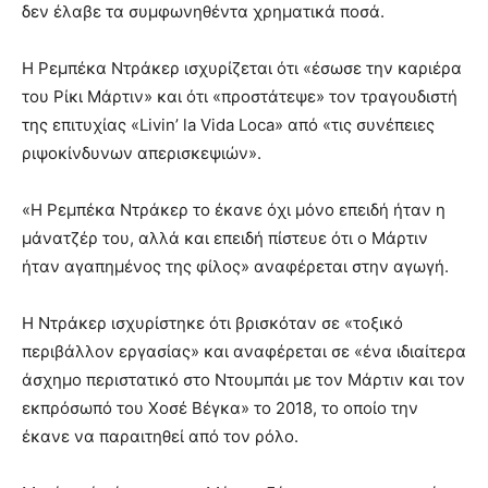
δεν έλαβε τα συμφωνηθέντα χρηματικά ποσά.
Η Ρεμπέκα Ντράκερ ισχυρίζεται ότι «έσωσε την καριέρα
του Ρίκι Μάρτιν» και ότι «προστάτεψε» τον τραγουδιστή
της επιτυχίας «Livin’ la Vida Loca» από «τις συνέπειες
ριψοκίνδυνων απερισκεψιών».
«Η Ρεμπέκα Ντράκερ το έκανε όχι μόνο επειδή ήταν η
μάνατζέρ του, αλλά και επειδή πίστευε ότι ο Μάρτιν
ήταν αγαπημένος της φίλος» αναφέρεται στην αγωγή.
Η Ντράκερ ισχυρίστηκε ότι βρισκόταν σε «τοξικό
περιβάλλον εργασίας» και αναφέρεται σε «ένα ιδιαίτερα
άσχημο περιστατικό στο Ντουμπάι με τον Μάρτιν και τον
εκπρόσωπό του Χοσέ Βέγκα» το 2018, το οποίο την
έκανε να παραιτηθεί από τον ρόλο.