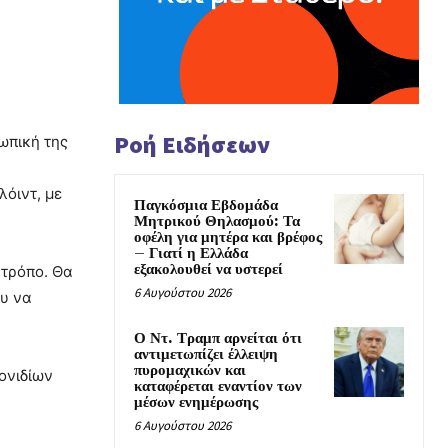
Ροή Ειδήσεων
σωπική της
λόιντ, με
Παγκόσμια Εβδομάδα
Μητρικού Θηλασμού: Τα
οφέλη για μητέρα και βρέφος
– Γιατί η Ελλάδα
εξακολουθεί να υστερεί
 τρόπο. Θα
6 Αυγούστου 2026
ου να
Ο Ντ. Τραμπ αρνείται ότι
αντιμετωπίζει έλλειψη
πυρομαχικών και
ονιδίων
καταφέρεται εναντίον των
μέσων ενημέρωσης
6 Αυγούστου 2026