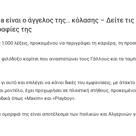
la είναι ο άγγελος της… κόλασης – Δείτε τις
αφίες της
ς 1.000 λέξεις, προκειμένου να περιγράψει τη καριέρα, τη προ
νο φιλόδοξο κορίτσι που αναστατώνει τους Γάλλους και τα ταμπ
γι αυτό και επιλέγει να κάνει δικές του εμφανίσεις, με άτακτο
αι μοντέλο, έχει προχωρήσει σε πλαστική στήθους, προκειμέν
οδικά όπως «Maxim» και «Playboy».
ια ομορφιά της είναι αποτέλεσμα των Ιταλικών και Αλγερινών γ