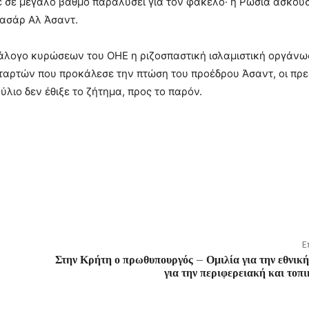
χε σε μεγάλο βαθμό παραλύσει για τον φάκελο· η Ρωσία ασκού
πασάρ Αλ Άσαντ.
τάλογο κυρώσεων του ΟΗΕ η ριζοσπαστική ισλαμιστική οργάνω
νταρτών που προκάλεσε την πτώση του προέδρου Άσαντ, οι πρ
λιο δεν έθιξε το ζήτημα, προς το παρόν.
Ε
Στην Κρήτη ο πρωθυπουργός – Ομιλία για την εθνικ
για την περιφερειακή και τοπ