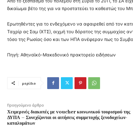
Από το ξέσπασμα του πολέμου στη Συρία το 2011, το ΣΑ εί
δικαίωμα βέτο της για να προστατεύει το καθεστώς του Μ
Ερωτηθέντες για το ενδεχόμενο να αφαιρεθεί από τον κα
Ταχρίρ ας Σαμ (ΧΤΣ), αιχμή του δόρατος της συμμαχίας α
τόσο της Ρωσίας όσο και των ΗΠΑ ανέφεραν πως το Συμβού
Πηγή: Αθηναϊκό-Μακεδονικό πρακτορείο ειδήσεων
μερίδιο
Προηγούμενο άρθρο
Χειμερινές διακοπές με voucher κοινωνικού τουρισμού της
ΔΥΠΑ – Συνεχίζονται οι αιτήσεις συμμετοχής ξενοδοχείων-
καταλυμάτων