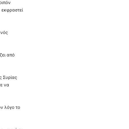
οιπόν
α εκφραστεί
ανός
ζει από
ς Συρίας
τε να
ον λόγο το