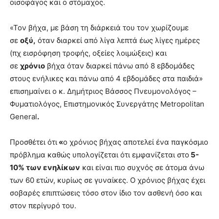
οισοφάγος και ο στόμαχος.
«Τον βήχα, με βάση τη διάρκειά του τον χωρίζουμε
σε
οξύ,
όταν διαρκεί από λίγα λεπτά έως λίγες ημέρες
(πχ εισρόφηση τροφής, οξείες λοιμώξεις) και
σε
χρόνιο
βήχα όταν διαρκεί πάνω από 8 εβδομάδες
στους ενήλικες και πάνω από 4 εβδομάδες στα παιδιά»
επισημαίνει ο κ. Δημήτριος Βάσσος Πνευμονολόγος –
Φυματιολόγος, Επιστημονικός Συνεργάτης Metropolitan
General
.
Προσθέτει ότι
«
ο χρόνιος βήχας αποτελεί ένα παγκόσμιο
πρόβλημα καθώς υπολογίζεται ότι εμφανίζεται στο
5-
10% των ενηλίκων
και είναι πιο συχνός σε άτομα άνω
των 60 ετών, κυρίως σε γυναίκες. Ο χρόνιος βήχας έχει
σοβαρές επιπτώσεις τόσο στον ίδιο τον ασθενή όσο και
στον περίγυρό του.