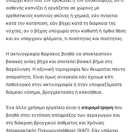
υπάρχει κάτι που τον προκαλεί ή τον ανακουφίζει, αν ο
ασθενής καπνίζει ή εργάζεται σε χώρους με
ερεθιστικούς καπνούς σκόνες ή χημικά, εάν πνίγεται
κατά την κατάποση, εάν βήχει κατά τη διάρκεια της
νύχτας, αν ο βήχας υποχωρεί στην καθιστή ή όρθια θέση
και αν υπάρχουν φλέματα, τι ποσότητας και ποιότητας.
Η ακτινογραφία θώρακος βοηθά να αποκλειστούν
βασικές αιτίες βήχα και αποτελεί βασικό βήμα στη
διερεύνηση. Η αξονική τομογραφία δεν θεωρείται πάντα
απαραίτητη. Είναι όμως αναγκαία εάν έχουμε κάτι
παθολογικό στην ακτινογραφία ή όταν υποψιαζόμαστε
διάμεσο νόσημα, βρογχεκτασίες ή κακοήθεια.
Ένα άλλο χρήσιμο εργαλείο είναι η
σπιρομέτρηση
που
βοηθά στην εντόπιση απόφραξης των αεραγωγών και
στη διάκριση βρογχικού άσθματος και Χρόνιας
Αποφρακτικής Πνευμονοπάθειας (ΧΑΠ). Εάν υπάρχει