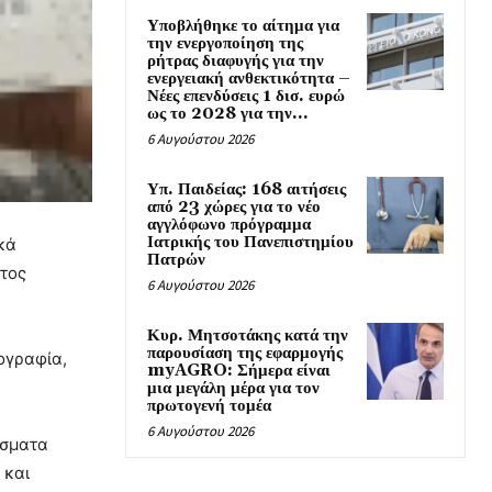
Υποβλήθηκε το αίτημα για
την ενεργοποίηση της
ρήτρας διαφυγής για την
ενεργειακή ανθεκτικότητα –
Νέες επενδύσεις 1 δισ. ευρώ
ως το 2028 για την...
6 Αυγούστου 2026
Υπ. Παιδείας: 168 αιτήσεις
από 23 χώρες για το νέο
αγγλόφωνο πρόγραμμα
Ιατρικής του Πανεπιστημίου
κά
Πατρών
τος
6 Αυγούστου 2026
Κυρ. Μητσοτάκης κατά την
παρουσίαση της εφαρμογής
ογραφία,
myAGRO: Σήμερα είναι
μια μεγάλη μέρα για τον
πρωτογενή τομέα
6 Αυγούστου 2026
άσματα
 και