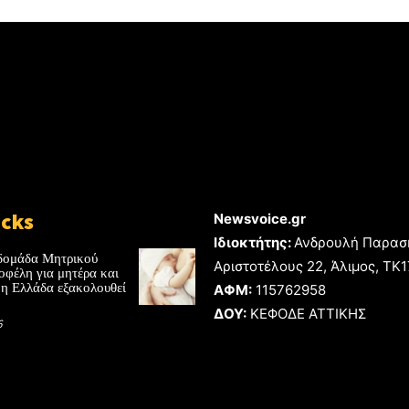
icks
Newsvoice.gr
Ιδιοκτήτης:
Ανδρουλή Παρασ
δομάδα Μητρικού
Αριστοτέλους 22, Άλιμος, TK
οφέλη για μητέρα και
 η Ελλάδα εξακολουθεί
ΑΦΜ:
115762958
ΔΟΥ:
ΚΕΦΟΔΕ ΑΤΤΙΚΗΣ
6