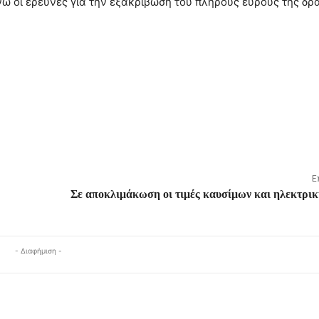
ενώ οι έρευνες για την εξακρίβωση του πλήρους εύρους της δρ
Ε
Σε αποκλιμάκωση οι τιμές καυσίμων και ηλεκτρικ
- Διαφήμιση -