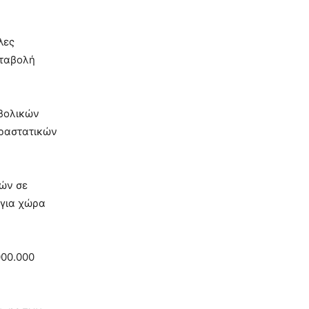
λες
αταβολή
αβολικών
αραστατικών
ρών σε
 για χώρα
000.000