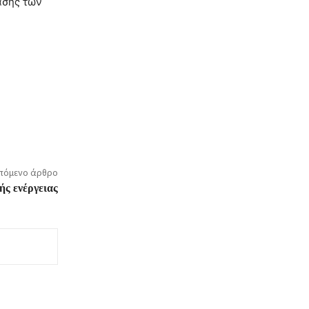
άσης των
πόμενο άρθρο
ής ενέργειας