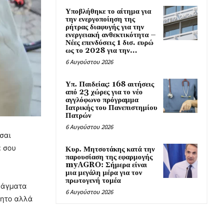
Υποβλήθηκε το αίτημα για
την ενεργοποίηση της
ρήτρας διαφυγής για την
ενεργειακή ανθεκτικότητα –
Νέες επενδύσεις 1 δισ. ευρώ
ως το 2028 για την...
6 Αυγούστου 2026
Υπ. Παιδείας: 168 αιτήσεις
από 23 χώρες για το νέο
αγγλόφωνο πρόγραμμα
Ιατρικής του Πανεπιστημίου
Πατρών
6 Αυγούστου 2026
ίσαι
α σου
Κυρ. Μητσοτάκης κατά την
παρουσίαση της εφαρμογής
myAGRO: Σήμερα είναι
μια μεγάλη μέρα για τον
πρωτογενή τομέα
πράγματα
6 Αυγούστου 2026
νητο αλλά