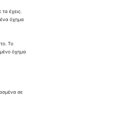
 τα έχεις.
ε ένα όχημα
το. Το
ημένο όχημα
θασμένα σε