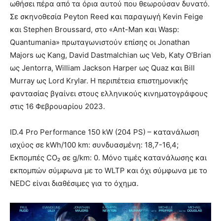
ωθήσει πέρα από τα όρια αυτού που θεωρούσαν δυνατό.
Σε σκηνοθεσία Peyton Reed και παραγωγή Kevin Feige
και Stephen Broussard, στο «Ant-Man και Wasp:
Quantumania» πρωταγωνιστούν επίσης οι Jonathan
Majors ως Kang, David Dastmalchian ως Veb, Katy O’Brian
ως Jentorra, William Jackson Harper ως Quaz και Bill
Murray ως Lord Krylar. Η περιπέτεια επιστημονικής
φαντασίας βγαίνει στους ελληνικούς κινηματογράφους
στις 16 Φεβρουαρίου 2023.
ID.4 Pro Performance 150 kW (204 PS) – κατανάλωση
ισχύος σε kWh/100 km: συνδυασμένη: 18,7-16,4;
Εκπομπές CO₂ σε g/km: 0. Μόνο τιμές κατανάλωσης και
εκπομπών σύμφωνα με το WLTP και όχι σύμφωνα με το
NEDC είναι διαθέσιμες για το όχημα.