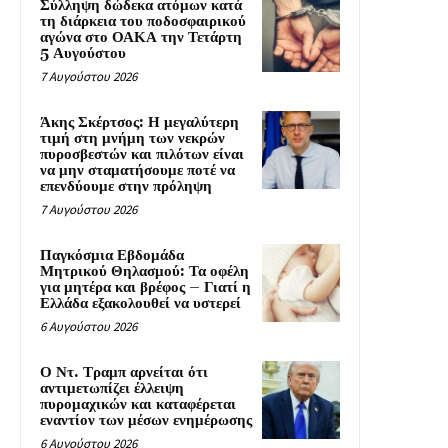
Σύλληψη δώδεκα ατόμων κατά
τη διάρκεια του ποδοσφαιρικού
αγώνα στο ΟΑΚΑ την Τετάρτη
5 Αυγούστου
7 Αυγούστου 2026
Άκης Σκέρτσος: Η μεγαλύτερη
τιμή στη μνήμη των νεκρών
πυροσβεστών και πιλότων είναι
να μην σταματήσουμε ποτέ να
επενδύουμε στην πρόληψη
7 Αυγούστου 2026
Παγκόσμια Εβδομάδα
Μητρικού Θηλασμού: Τα οφέλη
για μητέρα και βρέφος – Γιατί η
Ελλάδα εξακολουθεί να υστερεί
6 Αυγούστου 2026
Ο Ντ. Τραμπ αρνείται ότι
αντιμετωπίζει έλλειψη
πυρομαχικών και καταφέρεται
εναντίον των μέσων ενημέρωσης
6 Αυγούστου 2026