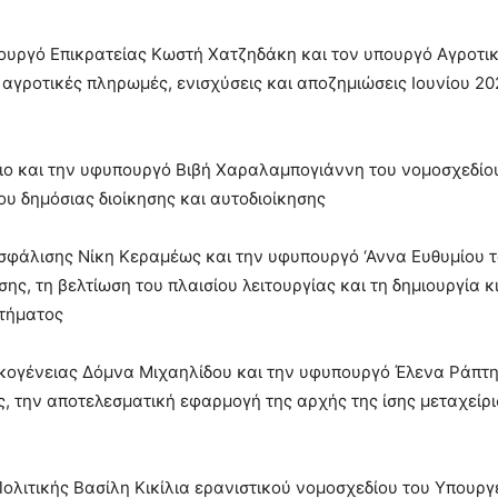
ουργό Επικρατείας Κωστή Χατζηδάκη και τον υπουργό Αγροτι
αγροτικές πληρωμές, ενισχύσεις και αποζημιώσεις Ιουνίου 20
ο και την υφυπουργό Βιβή Χαραλαμπογιάννη του νομοσχεδίου
υ δημόσιας διοίκησης και αυτοδιοίκησης
σφάλισης Νίκη Κεραμέως και την υφυπουργό ‘Αννα Ευθυμίου 
ης, τη βελτίωση του πλαισίου λειτουργίας και τη δημιουργία 
τήματος
κογένειας Δόμνα Μιχαηλίδου και την υφυπουργό Έλενα Ράπτη
ς, την αποτελεσματική εφαρμογή της αρχής της ίσης μεταχείρι
ολιτικής Βασίλη Κικίλια ερανιστικού νομοσχεδίου του Υπουργ