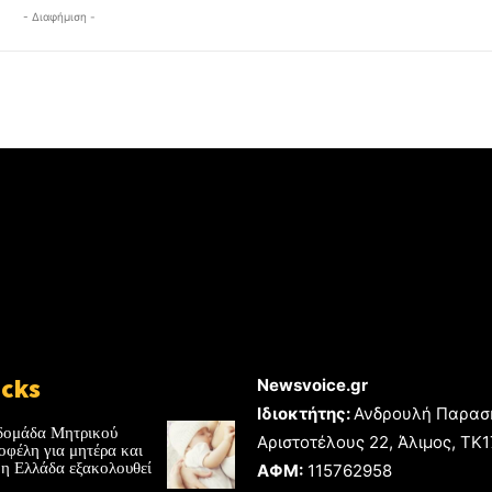
- Διαφήμιση -
icks
Newsvoice.gr
Ιδιοκτήτης:
Ανδρουλή Παρασ
δομάδα Μητρικού
Αριστοτέλους 22, Άλιμος, TK
οφέλη για μητέρα και
 η Ελλάδα εξακολουθεί
ΑΦΜ:
115762958