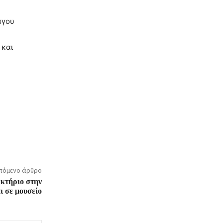
άγου
 και
πόμενο άρθρο
 κτήριο στην
 σε μουσείο