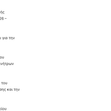
κής
26 –
 για την
του
κινήτρων
 του
σης και την
είου