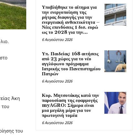
Υποβλήθηκε το αίτημα για
την ενεργοποίηση της
ρήτρας διαφυγής για την
ενεργειακή ανθεκτικότητα –
Νέες επενδύσεις 1 δισ. ευρώ
ως το 2028 για την...
6 Αυγούστου 2026
λιο.
Υπ. Παιδείας: 168 αιτήσεις
 στο
από 23 χώρες για το νέο
αγγλόφωνο πρόγραμμα
Ιατρικής του Πανεπιστημίου
Πατρών
6 Αυγούστου 2026
Κυρ. Μητσοτάκης κατά την
τείας Άκη
παρουσίαση της εφαρμογής
myAGRO: Σήμερα είναι
 του
μια μεγάλη μέρα για τον
πρωτογενή τομέα
6 Αυγούστου 2026
οίησης του