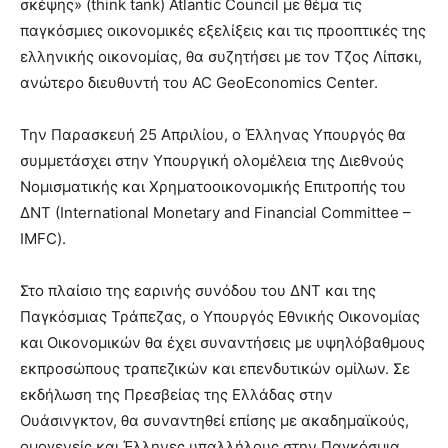
σκέψης» (think tank) Atlantic Council με θέμα τις
παγκόσμιες οικονομικές εξελίξεις και τις προοπτικές της
ελληνικής οικονομίας, θα συζητήσει με τον Τζος Λίπσκι,
ανώτερο διευθυντή του AC GeoEconomics Center.
Την Παρασκευή 25 Απριλίου, ο Έλληνας Υπουργός θα
συμμετάσχει στην Υπουργική ολομέλεια της Διεθνούς
Νομισματικής και Χρηματοοικονομικής Επιτροπής του
ΔΝΤ (International Monetary and Financial Committee –
IMFC).
Στο πλαίσιο της εαρινής συνόδου του ΔΝΤ και της
Παγκόσμιας Τράπεζας, ο Υπουργός Εθνικής Οικονομίας
και Οικονομικών θα έχει συναντήσεις με υψηλόβαθμους
εκπροσώπους τραπεζικών και επενδυτικών ομίλων. Σε
εκδήλωση της Πρεσβείας της Ελλάδας στην
Ουάσινγκτον, θα συναντηθεί επίσης με ακαδημαϊκούς,
ομογενείς και Έλληνες υπαλλήλους στην Παγκόσμια