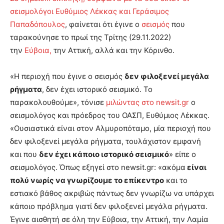
σεισμολόγοι Ευθύμιος Λέκκας και Γεράσιμος
Παπαδόπουλος
, φαίνεται ότι έγινε ο
σεισμός
που
ταρακούνησε το πρωί της Τρίτης (29.11.2022)
την
Εύβοια,
την Αττική, αλλά και την Κόρινθο.
«Η περιοχή που έγινε ο σεισμός
δεν φιλοξενεί μεγάλα
ρήγματα
, δεν έχει ιστορικό σεισμικό. Το
παρακολουθούμε», τόνισε
μιλώντας στο newsit.gr
ο
σεισμολόγος και πρόεδρος του ΟΑΣΠ, Ευθύμιος Λέκκας.
«Ουσιαστικά είναι στον Αλμυροπόταμο, μία περιοχή που
δεν φιλοξενεί μεγάλα ρήγματα, τουλάχιστον εμφανή
και που
δεν έχει κάποιο ιστορικό σεισμικό
» είπε ο
σεισμολόγος. Όπως εξηγεί στο newsit.gr: «ακόμα
είναι
πολύ νωρίς να γνωρίζουμε το επίκεντρο
και το
εστιακό βάθος ακριβώς πάντως δεν γνωρίζω να υπάρχει
κάποιο πρόβλημα γιατί δεν φιλοξενεί μεγάλα ρήγματα.
Έγινε αισθητή σε όλη την Εύβοια, την Αττική, την Λαμία