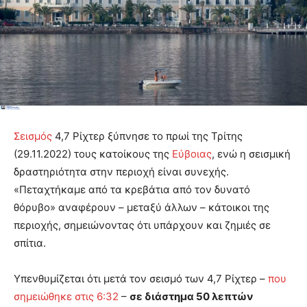
Σεισμός
4,7 Ρίχτερ ξύπνησε το πρωί της Τρίτης
(29.11.2022) τους κατοίκους της
Εύβοιας
, ενώ η σεισμική
δραστηριότητα στην περιοχή είναι συνεχής.
«Πεταχτήκαμε από τα κρεβάτια από τον δυνατό
θόρυβο» αναφέρουν – μεταξύ άλλων – κάτοικοι της
περιοχής, σημειώνοντας ότι υπάρχουν και ζημιές σε
σπίτια.
Υπενθυμίζεται ότι μετά τον σεισμό των 4,7 Ρίχτερ –
που
σημειώθηκε στις 6:32
–
σε διάστημα 50 λεπτών