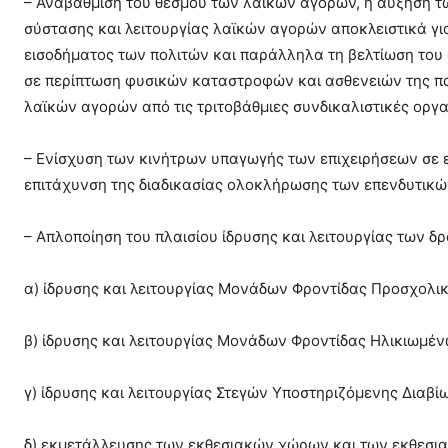
– Αναβάθμιση του θεσμού των λαϊκών αγορών, η αύξηση τ
σύστασης και λειτουργίας λαϊκών αγορών αποκλειστικά γι
εισοδήματος των πολιτών και παράλληλα τη βελτίωση του
σε περίπτωση φυσικών καταστροφών και ασθενειών της π
λαϊκών αγορών από τις τριτοβάθμιες συνδικαλιστικές οργ
– Ενίσχυση των κινήτρων υπαγωγής των επιχειρήσεων σε 
επιτάχυνση της διαδικασίας ολοκλήρωσης των επενδυτικώ
– Απλοποίηση του πλαισίου ίδρυσης και λειτουργίας των δ
α) ίδρυσης και λειτουργίας Μονάδων Φροντίδας Προσχολι
β) ίδρυσης και λειτουργίας Μονάδων Φροντίδας Ηλικιωμέν
γ) ίδρυσης και λειτουργίας Στεγών Υποστηριζόμενης Διαβ
δ) εκμετάλλευσης των εκθεσιακών χώρων και των εκθεσι