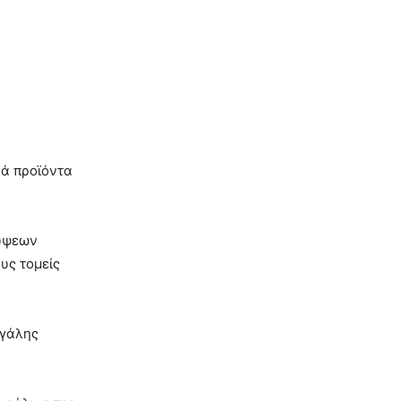
κά προϊόντα
λύψεων
υς τομείς
εγάλης