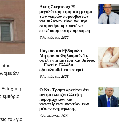
Άκης Σκέρτσος: Η
μεγαλύτερη τιμή στη μνήμη
των νεκρών πυροσβεστών
και πιλότων είναι να μην
σταματήσουμε ποτέ να
επενδύουμε στην πρόληψη
7 Αυγούστου 2026
Παγκόσμια Εβδομάδα
Μητρικού Θηλασμού: Τα
οφέλη για μητέρα και βρέφος
– Γιατί η Ελλάδα
ισίου
εξακολουθεί να υστερεί
κονομικών
6 Αυγούστου 2026
– Ενίσχυση
Ο Ντ. Τραμπ αρνείται ότι
αντιμετωπίζει έλλειψη
ο εμπόριο
πυρομαχικών και
καταφέρεται εναντίον των
μέσων ενημέρωσης
6 Αυγούστου 2026
εις του για