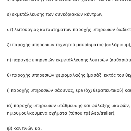
ε) εκμετάλλευσης των συνεδριακών κέντρων,
στ) λειτουργίας καταστημάτων παροχής υπηρεσιών διαδικτ
ζ) παροχής υπηρεσιών τεχνητού μαυρίσματος (σολάριουμ)
η) παροχής υπηρεσιών εκμετάλλευσης λουτρών (καθαριότητ
θ) παροχής υπηρεσιών χειρομάλαξης (μασάζ, εκτός του θε
ι) παροχής υπηρεσιών σάουνας, spa (όχι θεραπευτικού) κα
ια) παροχής υπηρεσιών στάθμευσης και φύλαξης σκαφών, 
ημιρυμουλκούμενα οχήματα (τύπου τρέιλερ/trailer),
ιβ) καντινών και