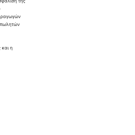
σφάλιση της
υ
παραγωγών
ν πωλητών
 και η