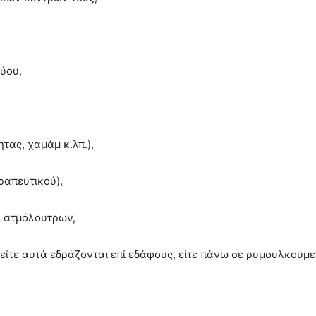
ύου,
,
ας, χαμάμ κ.λπ.),
ραπευτικού),
ι ατμόλουτρων,
είτε αυτά εδράζονται επί εδάφους, είτε πάνω σε ρυμουλκούμε