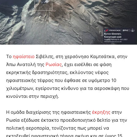
Το
ηφαίστειο
Σιβέλιτς, στη χερσόνησο Καμτσάτκα, στην
Άπω Ανατολή της
Ρωσίας
, έχει εισέλθει σε φάση
εκρηκτικής δραστηριότητας, εκλύοντας νέφος
ηφαιστειακής τέφρας που έφθασε σε υψόμετρο 10
χιλιομέτρων, εγείροντας κίνδυνο για τα αεροσκάφη που
κινούνται στην περιοχή.
Η ομάδα διαχείρισης της ηφαιστειακής
έκρηξης
στην
Ρωσία εξέδωσε έκτακτο προειδοποιητικό δελτίο για την
πολιτική αεροπορία, τονίζοντας πως μπορεί να
εκτοξευθεί ηφαιστειακή τέφρα ακόμη και σε ύψος 15