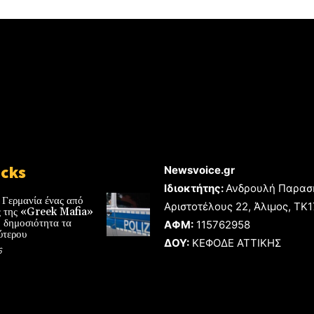
icks
Newsvoice.gr
Ιδιοκτήτης:
Ανδρουλή Παρασ
 Γερμανία ένας από
Αριστοτέλους 22, Άλιμος, TK
ές της «Greek Mafia»
 δημοσιότητα τα
ΑΦΜ:
115762958
ύτερου
ΔΟΥ:
ΚΕΦΟΔΕ ΑΤΤΙΚΗΣ
6