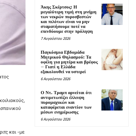
Άκης Σκέρτσος: Η
μεγαλύτερη τιμή στη μνήμη
των νεκρών πυροσβεστών
και πιλότων είναι να μην
σταματήσουμε ποτέ να
επενδύουμε στην πρόληψη
7 Αυγούστου 2026
Παγκόσμια Εβδομάδα
Μητρικού Θηλασμού: Τα
οφέλη για μητέρα και βρέφος
– Γιατί η Ελλάδα
εξακολουθεί να υστερεί
ατος
6 Αυγούστου 2026
Ο Ντ. Τραμπ αρνείται ότι
αντιμετωπίζει έλλειψη
κοιλιακούς,
πυρομαχικών και
καταφέρεται εναντίον των
ισπανικού
μέσων ενημέρωσης
6 Αυγούστου 2026
ιτς και -με