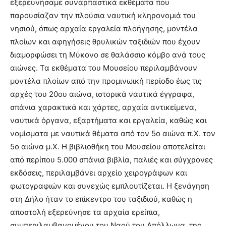
εξερευνήσαμε συναρπαστικά εκθέματα που
παρουσίαζαν την πλούσια ναυτική κληρονομιά του
νησιού, όπως αρχαία εργαλεία πλοήγησης, μοντέλα
πλοίων και αφηγήσεις θρυλικών ταξιδιών που έχουν
διαμορφώσει τη Μύκονο σε θαλάσσιο κόμβο ανά τους
αιώνες. Τα εκθέματα του Μουσείου περιλαμβάνουν
μοντέλα πλοίων από την προμινωική περίοδο έως τις
αρχές του 20ου αιώνα, ιστορικά ναυτικά έγγραφα,
σπάνια χαρακτικά και χάρτες, αρχαία αντικείμενα,
ναυτικά όργανα, εξαρτήματα και εργαλεία, καθώς και
νομίσματα με ναυτικά θέματα από τον 5ο αιώνα π.Χ. τον
5ο αιώνα μ.Χ. Η βιβλιοθήκη του Μουσείου αποτελείται
από περίπου 5.000 σπάνια βιβλία, παλιές και σύγχρονες
εκδόσεις, περιλαμβάνει αρχείο χειρογράφων και
φωτογραφιών και συνεχώς εμπλουτίζεται. Η ξενάγηση
στη Δήλο ήταν το επίκεντρο του ταξιδιού, καθώς η
αποστολή εξερεύνησε τα αρχαία ερείπια,
συμπεριλαμβανομένου του Ναού του Απόλλωνα, της