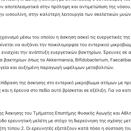
υν αποτελεσματικά στην πρόληψη και αντιμετώπιση της νόσου
ην ινσουλίνη, στην καλύτερη λειτουργία των σκελετικών μυών
ανισμό μέσω του οποίου η άσκηση ασκεί τις ευεργετικές της 
αίνεται να αυξάνει την ποικιλομορφία του εντερικού μικροβιώ
ενισχύει την ανάπτυξη ευεργετικών βακτηρίων. Έρευνες σε α
α βακτηρίων όπως τα Akkermansia, Bifidobacterium, Faecaliba
 υγεία και αυξημένη παραγωγή ωφέλιμων μεταβολιτών.
 επίδραση της άσκησης στο εντερικό μικροβίωμα ατόμων με πρ
και η έρευνα στο πεδίο αυτό βρίσκεται σε εξέλιξη. Για να κατ
της Άσκησης του Τμήματος Επιστήμης Φυσικής Αγωγής και Αθλ
οδο ερευνητική μελέτη με στόχο τη διερεύνηση της σχέσης με
ήτη τύπου 2. Οι ερευνητές εξετάζουν κατά πόσο η σύσταση το