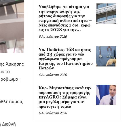
Υποβλήθηκε το αίτημα για
την ενεργοποίηση της
ρήτρας διαφυγής για την
ενεργειακή ανθεκτικότητα –
Νέες επενδύσεις 1 δισ. ευρώ
ως το 2028 για την...
6 Αυγούστου 2026
Υπ. Παιδείας: 168 αιτήσεις
από 23 χώρες για το νέο
αγγλόφωνο πρόγραμμα
Ιατρικής του Πανεπιστημίου
της Άσκησης
Πατρών
με το
6 Αυγούστου 2026
κροβίωμα,
Κυρ. Μητσοτάκης κατά την
παρουσίαση της εφαρμογής
myAGRO: Σήμερα είναι
Αθλητισμού,
μια μεγάλη μέρα για τον
πρωτογενή τομέα
6 Αυγούστου 2026
η Διεθνή