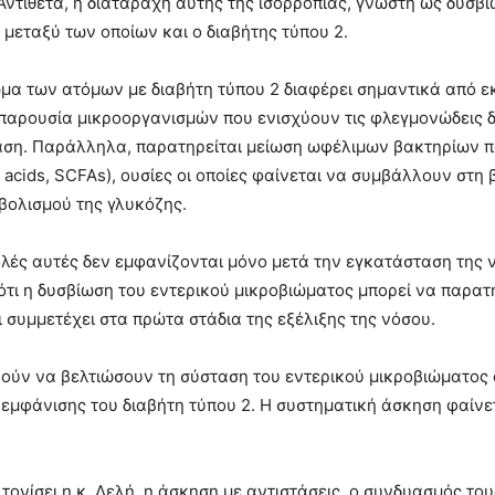
 Αντίθετα, η διαταραχή αυτής της ισορροπίας, γνωστή ως δυσβί
μεταξύ των οποίων και ο διαβήτης τύπου 2.
ίωμα των ατόμων με διαβήτη τύπου 2 διαφέρει σημαντικά από ε
παρουσία μικροοργανισμών που ενισχύουν τις φλεγμονώδεις δ
άση. Παράλληλα, παρατηρείται μείωση ωφέλιμων βακτηρίων 
 acids, SCFAs), ουσίες οι οποίες φαίνεται να συμβάλλουν στη 
αβολισμού της γλυκόζης.
βολές αυτές δεν εμφανίζονται μόνο μετά την εγκατάσταση της 
 ότι η δυσβίωση του εντερικού μικροβιώματος μπορεί να παρατ
ι συμμετέχει στα πρώτα στάδια της εξέλιξης της νόσου.
ούν να βελτιώσουν τη σύσταση του εντερικού μικροβιώματος
 εμφάνισης του διαβήτη τύπου 2. Η συστηματική άσκηση φαίνε
τονίσει η κ. Δελή, η άσκηση με αντιστάσεις, ο συνδυασμός του