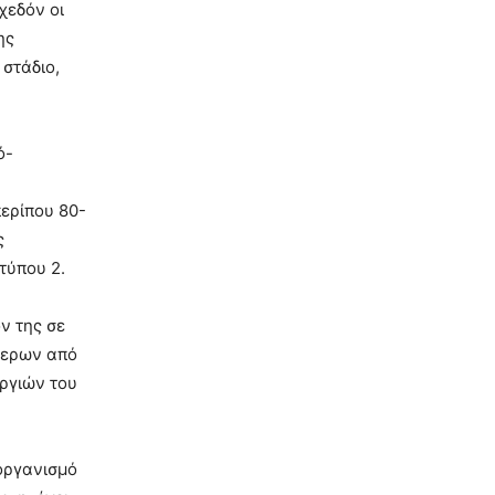
χεδόν οι
ης
στάδιο,
ό-
περίπου 80-
ς
τύπου 2.
ν της σε
τερων από
ργιών του
 οργανισμό