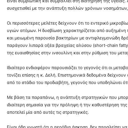
είναι συμβιωτική και συμβάλλει στη διατήρηση της υγείας.
συσχετισθεί με την ανάπτυξη πολλών χρόνιων νοσημάτων, 
Οι περισσότερες μελέτες δείχνουν ότι το εντερικό μικροβ
υγιών ατόμων. Η δυσβίωση χαρακτηρίζεται από αυξημένη 
και μειωμένη παρουσία βακτηρίων με αντιφλεγμονώδη δρ
παράγουν λιπαρά οξέα βραχείας αλύσου (short-chain fatty
της ευαισθησίας στην ινσουλίνη και στην ρύθμιση του μετ
Ιδιαίτερο ενδιαφέρον παρουσιάζει το γεγονός ότι οι μετα
τονίζει επίσης η κ. Δελή. Επιστημονικά δεδομένα δείχνουν
από το στάδιο του προδιαβήτη, γεγονός που υποδηλώνει ότ
Με βάση τα παραπάνω, η ανάπτυξη στρατηγικών που μπορ
ιδιαίτερη σημασία για την πρόληψη ή την καθυστέρηση της
αποτελεί μία από αυτές τις στρατηγικές.
Είναι ήδη γνωστό ότι η αερόβια άσκηση, δεν παραλείπει να 