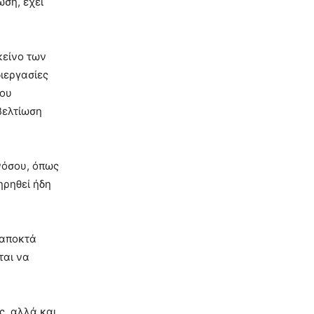
ωση, έχει
κείνο των
ιεργασίες
που
βελτίωση
νόσου, όπως
ηρηθεί ήδη
 αποκτά
ται να
ς, αλλά και