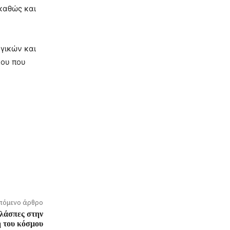
 καθώς και
γικών και
λου που
πόμενο άρθρο
 λάσπες στην
 του κόσμου