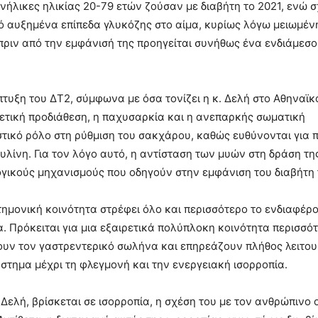
ήλικες ηλικίας 20-79 ετών ζούσαν με διαβήτη το 2021, ενώ σ
ό αυξημένα επίπεδα γλυκόζης στο αίμα, κυρίως λόγω μειωμέν
πριν από την εμφάνισή της προηγείται συνήθως ένα ενδιάμεσο 
τυξη του ΔΤ2, σύμφωνα με όσα τονίζει η κ. Δελή στο Αθηναϊκ
ετική προδιάθεση, η παχυσαρκία και η ανεπαρκής σωματική
στικό ρόλο στη ρύθμιση του σακχάρου, καθώς ευθύνονται για 
υλίνη. Για τον λόγο αυτό, η αντίσταση των μυών στη δράση τη
γικούς μηχανισμούς που οδηγούν στην εμφάνιση του διαβήτη 
τημονική κοινότητα στρέφει όλο και περισσότερο το ενδιαφέρο
. Πρόκειται για μια εξαιρετικά πολύπλοκη κοινότητα περισσό
ζουν τον γαστρεντερικό σωλήνα και επηρεάζουν πλήθος λειτου
στημα μέχρι τη φλεγμονή και την ενεργειακή ισορροπία.
 Δελή, βρίσκεται σε ισορροπία, η σχέση του με τον ανθρώπινο