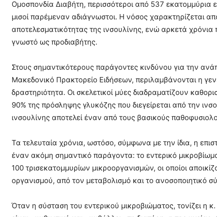
Ομοσπονδία Διαβήτη, περισσότεροι από 537 εκατομμύρια εν
μισοί παρέμεναν αδιάγνωστοι. Η νόσος χαρακτηρίζεται απ
αποτελεσματικότητας της ινσουλίνης, ενώ αρκετά χρόνια 
γνωστό ως προδιαβήτης.
Στους σημαντικότερους παράγοντες κινδύνου για την ανάπ
Μακεδονικό Πρακτορείο Ειδήσεων, περιλαμβάνονται η γεν
δραστηριότητα. Οι σκελετικοί μύες διαδραματίζουν καθορι
90% της πρόσληψης γλυκόζης που διεγείρεται από την ινσο
ινσουλίνης αποτελεί έναν από τους βασικούς παθοφυσιολο
Τα τελευταία χρόνια, ωστόσο, σύμφωνα με την ίδια, η επισ
έναν ακόμη σημαντικό παράγοντα: το εντερικό μικροβίωμα
100 τρισεκατομμυρίων μικροοργανισμών, οι οποίοι αποικί
οργανισμού, από τον μεταβολισμό και το ανοσοποιητικό σύ
Όταν η σύσταση του εντερικού μικροβιώματος, τονίζει η κ.