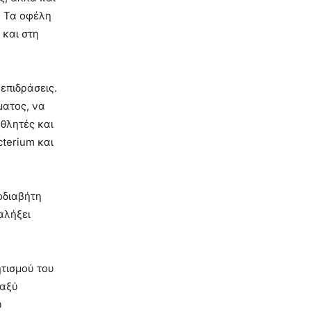
. Τα οφέλη
 και στη
επιδράσεις.
ματος, να
θλητές και
cterium και
οδιαβήτη
αλήξει
ητισμού του
ταξύ
υ