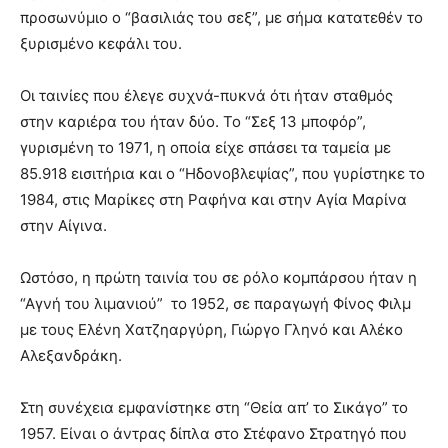
προσωνύμιο ο “βασιλιάς του σεξ”, με σήμα κατατεθέν το
ξυρισμένο κεφάλι του.
Οι ταινίες που έλεγε συχνά-πυκνά ότι ήταν σταθμός
στην καριέρα του ήταν δύο. Το “Σεξ 13 μποφόρ”,
γυρισμένη το 1971, η οποία είχε σπάσει τα ταμεία με
85.918 εισιτήρια και ο “Ηδονοβλεψίας”, που γυρίστηκε το
1984, στις Μαρίκες στη Ραφήνα και στην Αγία Μαρίνα
στην Αίγινα.
Ωστόσο, η πρώτη ταινία του σε ρόλο κομπάρσου ήταν η
“Αγνή του λιμανιού” το 1952, σε παραγωγή Φίνος Φιλμ
με τους Ελένη Χατζηαργύρη, Γιώργο Γληνό και Αλέκο
Αλεξανδράκη.
Στη συνέχεια εμφανίστηκε στη “Θεία απ’ το Σικάγο” το
1957. Είναι ο άντρας δίπλα στο Στέφανο Στρατηγό που