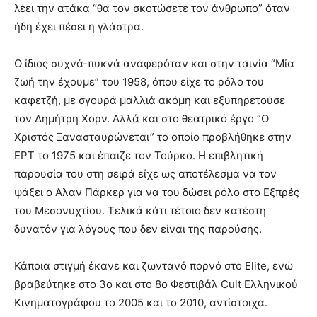
λέει την ατάκα “θα τον σκοτώσετε τον άνθρωπο” όταν
ήδη έχει πέσει η γλάστρα.
Ο ίδιος συχνά-πυκνά αναφερόταν και στην ταινία “Μία
ζωή την έχουμε” του 1958, όπου είχε το ρόλο του
καφετζή, με σγουρά μαλλιά ακόμη και εξυπηρετούσε
τον Δημήτρη Χορν. Αλλά και στο θεατρικό έργο “Ο
Χριστός Ξανασταυρώνεται” το οποίο προβλήθηκε στην
ΕΡΤ το 1975 και έπαιζε τον Τούρκο. Η επιβλητική
παρουσία του στη σειρά είχε ως αποτέλεσμα να τον
ψάξει ο Άλαν Πάρκερ για να του δώσει ρόλο στο Εξπρές
του Μεσονυχτίου. Τελικά κάτι τέτοιο δεν κατέστη
δυνατόν για λόγους που δεν είναι της παρούσης.
Κάποια στιγμή έκανε και ζωντανό πορνό στο Εlite, ενώ
βραβεύτηκε στο 3ο και στο 8ο Φεστιβάλ Cult Ελληνικού
Κινηματογράφου το 2005 και το 2010, αντίστοιχα.