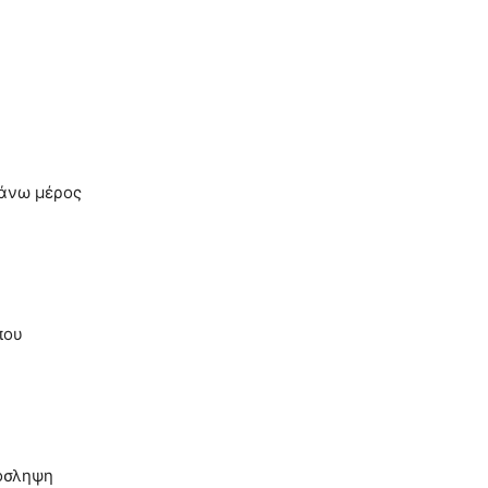
 άνω μέρος
που
ρόσληψη