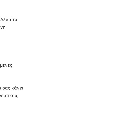
 Αλλά τα
ένη
σμένες
α σας κάνει
γερτικού,