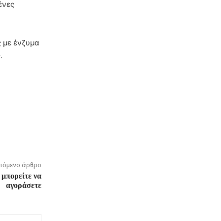
ένες
 με ένζυμα
.
πόμενο άρθρο
 μπορείτε να
αγοράσετε