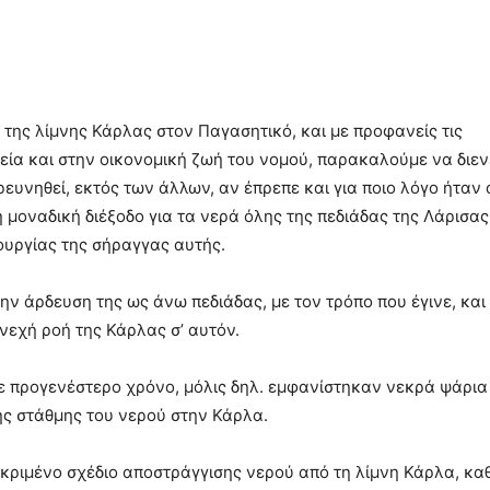
της λίμνης Κάρλας στον Παγασητικό, και με προφανείς τις
γεία και στην οικονομική ζωή του νομού, παρακαλούμε να διε
υνηθεί, εκτός των άλλων, αν έπρεπε και για ποιο λόγο ήταν 
η μοναδική διέξοδο για τα νερά όλης της πεδιάδας της Λάρισα
τουργίας της σήραγγας αυτής.
ην άρδευση της ως άνω πεδιάδας, με τον τρόπο που έγινε, και
νεχή ροή της Κάρλας σ’ αυτόν.
σε προγενέστερο χρόνο, μόλις δηλ. εμφανίστηκαν νεκρά ψάρια
ής στάθμης του νερού στην Κάρλα.
κεκριμένο σχέδιο αποστράγγισης νερού από τη λίμνη Κάρλα, κα