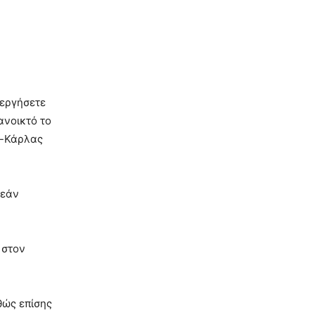
νεργήσετε
ανοικτό το
ς-Κάρλας
 εάν
 στον
θώς επίσης