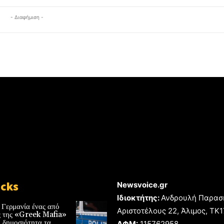
- Διαφήμιση -
icks
Newsvoice.gr
Ιδιοκτήτης:
Ανδρουλή Παρασ
 Γερμανία ένας από
Αριστοτέλους 22, Άλιμος, TK
ές της «Greek Mafia»
 δημοσιότητα τα
ΑΦΜ:
115762958