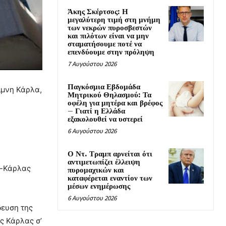
Άκης Σκέρτσος: Η
μεγαλύτερη τιμή στη μνήμη
των νεκρών πυροσβεστών
και πιλότων είναι να μην
σταματήσουμε ποτέ να
επενδύουμε στην πρόληψη
7 Αυγούστου 2026
Παγκόσμια Εβδομάδα
ίμνη Κάρλα,
Μητρικού Θηλασμού: Τα
οφέλη για μητέρα και βρέφος
– Γιατί η Ελλάδα
εξακολουθεί να υστερεί
6 Αυγούστου 2026
Ο Ντ. Τραμπ αρνείται ότι
αντιμετωπίζει έλλειψη
ς-Κάρλας
πυρομαχικών και
καταφέρεται εναντίον των
μέσων ενημέρωσης
6 Αυγούστου 2026
δευση της
ης Κάρλας σ’