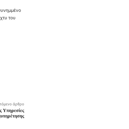
 συνημμένο
ίχτυ του
πόμενο άρθρο
ις Υπηρεσίες
ξυπηρέτησης