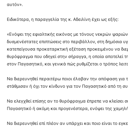
αυτόν».
Ειδικότερα, η παραγγελία της κ. Αδειλίνη έχει ως εξής:
«Ενόψει της εφιαλτικής εικόνας με τόνους νεκρών ψαριών 
δυσμενέστατες επιπτώσεις στο περιβάλλον, στη δημόσια υ
κατεπείγουσα προκαταρκτική εξέταση προκειμένου να διερε
θυρόφραγμα που οδηγεί στην σήραγγα, η οποία αποτελεί τ
στον Παγασητικό, και γενικά πώς ρυθμίζεται ο τρόπος λει
Να διερευνηθεί περαιτέρω ποιοι έλαβαν την απόφαση για τ
στάθμισαν ή όχι τον κίνδυνο για τον Παγασητικό από τη συ
Να ελεγχθεί επίσης αν το θυρόφραγμα έπρεπε να κλείσει 
Παγασητικό ή ακόμη και προγενέστερα, ενόψει της χαμηλ
Να διερευνηθεί επί πλέον αν υπάρχει και ποιο είναι το εγ