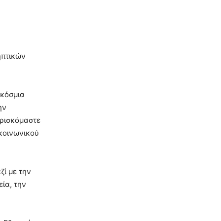
ηπτικών
γκόσμια
ην
βρισκόμαστε
 κοινωνικού
ζί με την
ία, την