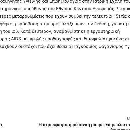
αθηγητής Υγιεινής και Επιδημιολογίας στην Ιατρική Σχολή το
ιστημονικός υπεύθυνος του Εθνικού Κέντρου Αναφοράς Ρετροϊ
τερες μεταρρυθμίσεις που έχουν συμβεί την τελευταία 15ετία 
τήθηκε η πρόσβαση στην προφύλαξη πριν την έκθεση, γνωστή 
 του ιού. Κατά δεύτερον, αναβαθμίστηκε η εργαστηριακή
οράς AIDS με υψηλές προδιαγραφές και διασφαλίστηκε ένα σ
υχθούν οι στόχοι που έχει θέσει ο Παγκόσμιος Οργανισμός Υγε
Ε
α,
Η ατμοσφαιρική ρύπανση μπορεί να μειώσει 