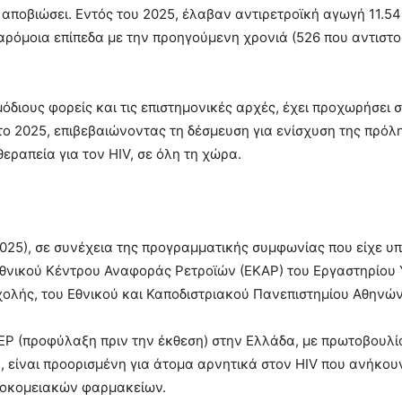
 αποβιώσει. Εντός του 2025, έλαβαν αντιρετροϊκή αγωγή 11.5
παρόμοια επίπεδα με την προηγούμενη χρονιά (526 που αντιστοι
διους φορείς και τις επιστημονικές αρχές, έχει προχωρήσει σ
ο 2025, επιβεβαιώνοντας τη δέσμευση για ενίσχυση της πρόλ
ραπεία για τον HIV, σε όλη τη χώρα.
2025), σε συνέχεια της προγραμματικής συμφωνίας που είχε υ
 Εθνικού Κέντρου Αναφοράς Ρετροϊών (ΕΚΑΡ) του Εργαστηρίου Υ
 Σχολής, του Εθνικού και Καποδιστριακού Πανεπιστημίου Αθηνών
rEP (προφύλαξη πριν την έκθεση) στην Ελλάδα, με πρωτοβουλί
ή, είναι προορισμένη για άτομα αρνητικά στον HIV που ανήκου
σοκομειακών φαρμακείων.