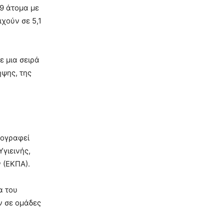
49 άτομα με
χούν σε 5,1
ε μια σειρά
ηψης, της
πογραφεί
γιεινής,
 (ΕΚΠΑ).
α του
ν σε ομάδες