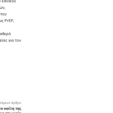
υ Εθνικού
ών,
στην
ως PrEP,
ταθερό
ίας για τον
πόμενο άρθρο
τα οφέλη της