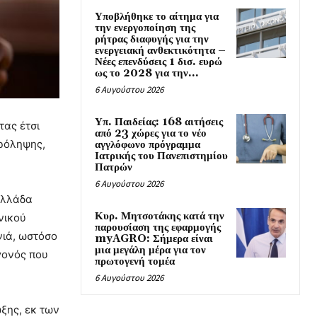
Υποβλήθηκε το αίτημα για
την ενεργοποίηση της
ρήτρας διαφυγής για την
ενεργειακή ανθεκτικότητα –
Νέες επενδύσεις 1 δισ. ευρώ
ως το 2028 για την...
6 Αυγούστου 2026
Υπ. Παιδείας: 168 αιτήσεις
τας έτσι
από 23 χώρες για το νέο
πρόληψης,
αγγλόφωνο πρόγραμμα
Ιατρικής του Πανεπιστημίου
Πατρών
6 Αυγούστου 2026
Ελλάδα
Κυρ. Μητσοτάκης κατά την
νικού
παρουσίαση της εφαρμογής
νιά, ωστόσο
myAGRO: Σήμερα είναι
μια μεγάλη μέρα για τον
γονός που
πρωτογενή τομέα
6 Αυγούστου 2026
ωξης, εκ των