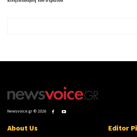
κινητοποίηση του στρατού
Newsvoice.gr © 2026
About Us
Editor P