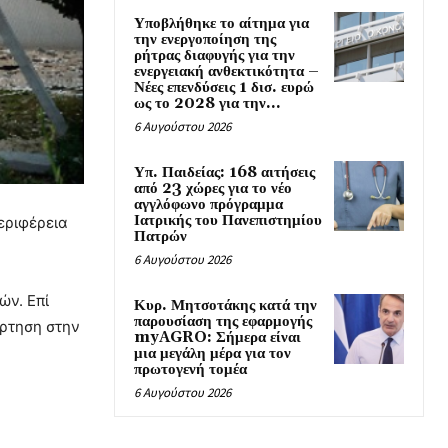
Υποβλήθηκε το αίτημα για
την ενεργοποίηση της
ρήτρας διαφυγής για την
ενεργειακή ανθεκτικότητα –
Νέες επενδύσεις 1 δισ. ευρώ
ως το 2028 για την...
6 Αυγούστου 2026
Υπ. Παιδείας: 168 αιτήσεις
από 23 χώρες για το νέο
αγγλόφωνο πρόγραμμα
Ιατρικής του Πανεπιστημίου
εριφέρεια
Πατρών
6 Αυγούστου 2026
ών. Επί
Κυρ. Μητσοτάκης κατά την
παρουσίαση της εφαρμογής
ρτηση στην
myAGRO: Σήμερα είναι
μια μεγάλη μέρα για τον
πρωτογενή τομέα
6 Αυγούστου 2026