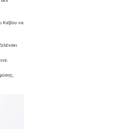
 δεν
υ Κιέβου να
Ζελένσκι
ινε.
 φύσης,