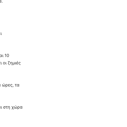
α.
ι
αι 10
 οι ζημιές
 ώρες, τα
αι στη χώρα