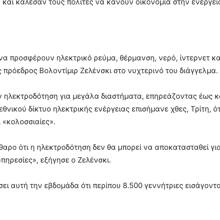
και κάλεσαν τους πολίτες να κάνουν οικονομία στην ενέργει
να προσφέρουν ηλεκτρικό ρεύμα, θέρμανση, νερό, ίντερνετ κα
πρόεδρος Βολοντίμιρ Ζελένσκι στο νυχτερινό του διάγγελμα.
 ηλεκτροδότηση για μεγάλα διαστήματα, επηρεάζοντας έως κ
νικού δίκτυο ηλεκτρικής ενέργειας επισήμανε χθες, Τρίτη, ότι
 «κολοσσιαίες».
θαρο ότι η ηλεκτροδότηση δεν θα μπορεί να αποκατασταθεί για
πηρεσίες», εξήγησε ο Ζελένσκι.
ει αυτή την εβδομάδα ότι περίπου 8.500 γεννήτριες εισάγοντ