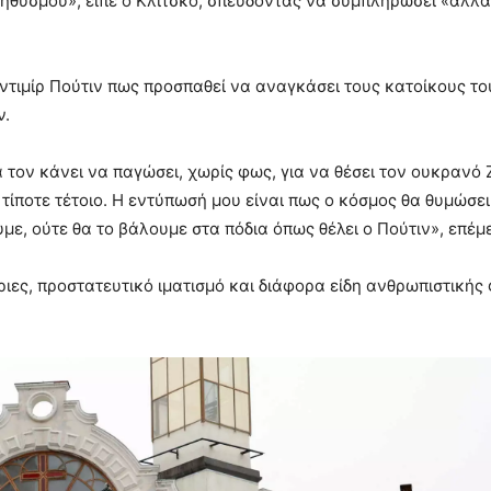
ηθυσμού», είπε ο Κλίτσκο, σπεύδοντας να συμπληρώσει «αλλά
ντιμίρ Πούτιν πως προσπαθεί να αναγκάσει τους κατοίκους το
ν.
τον κάνει να παγώσει, χωρίς φως, για να θέσει τον ουκρανό 
ι τίποτε τέτοιο. Η εντύπωσή μου είναι πως ο κόσμος θα θυμώσει
με, ούτε θα το βάλουμε στα πόδια όπως θέλει ο Πούτιν», επέμε
ριες, προστατευτικό ιματισμό και διάφορα είδη ανθρωπιστικής