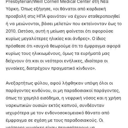
Presbyterian/Weill Cornell Medical Center στη Νέα
Υόρκη. Όπως εξήγησε, «οι θάνατοι από καρδιακή
προσβολή στις ΗΠΑ φαινόταν να έχουν σταθεροποιηθεί
ή να μειώνονται, βάσει μελετών που εκτείνονταν έως το
2010. Ωστόσο, αυτή η μείωση φαίνεται ότι αφορούσε
κυρίως μεγαλύτερες ηλικίες και άνδρες». Ο ίδιος
πρόσθεσε ότι «συχνά θεωρούμε ότι το έμφραγμα αφορά
κυρίως τους ηλικιωμένους, όμως τα ευρήματά μας
δείχνουν ότι και οι νεότεροι ενήλικες, ιδιαίτερα οι
γυναίκες, διατρέχουν πραγματικό κίνδυνο».
Ανεξαρτήτως φύλου, αφού λήφθηκαν υπόψη όλοι οι
παράγοντες κινδύνου, οι μη παραδοσιακοί παράγοντες,
όπως το χαμηλό εισόδημα, η νεφρική νόσος και η χρήση
ναρκωτικών ουσιών εκτός καπνού, συνδέονταν
ισχυρότερα με τον ενδονοσοκομειακό θάνατο από
έμφραγμα σε σχέση με τους παραδοσιακούς. Οι
νεότερες γυναίκες είχαν περισσότερους μη