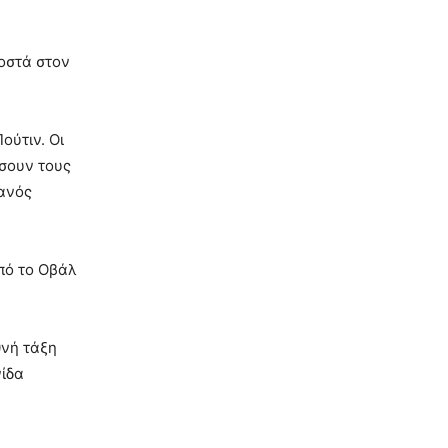
οστά στον
ούτιν. Οι
έσουν τους
κανός
πό το Οβάλ
θνή τάξη
νίδα