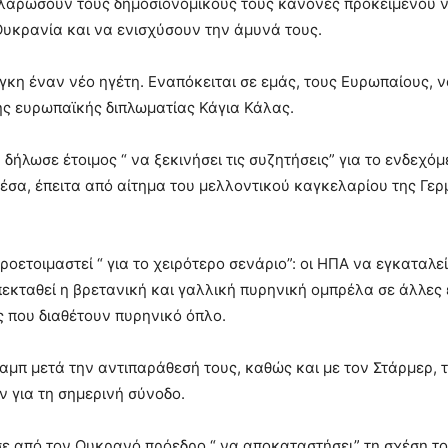
α χαλαρώσουν τους δημοσιονομικούς τους κανόνες προκειμένου 
υκρανία και να ενισχύσουν την άμυνά τους.
άγκη έναν νέο ηγέτη. Εναπόκειται σε εμάς, τους Ευρωπαίους, 
ης ευρωπαϊκής διπλωματίας Κάγια Κάλας.
λωσε έτοιμος “ να ξεκινήσει τις συζητήσεις” για το ενδεχόμ
σα, έπειτα από αίτημα του μελλοντικού καγκελαρίου της Γερ
προετοιμαστεί “ για το χειρότερο σενάριο”: οι ΗΠΑ να εγκαταλε
πεκταθεί η βρετανική και γαλλική πυρηνική ομπρέλα σε άλλες
ς που διαθέτουν πυρηνικό όπλο.
αμπ μετά την αντιπαράθεσή τους, καθώς και με τον Στάρμερ, 
 για τη σημερινή σύνοδο.
ε από τον Ουκρανό πρόεδρο “ να αποκαταστήσει” τη σχέση το