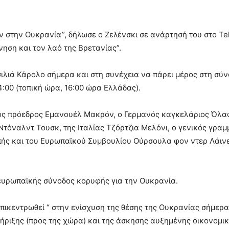
ν στην Ουκρανία”, δήλωσε ο Ζελένσκι σε ανάρτησή του στο Te
νηση και τον λαό της Βρετανίας”.
ιλιά Κάρολο σήμερα και στη συνέχεια να πάρει μέρος στη σύν
4:00 (τοπική ώρα, 16:00 ώρα Ελλάδας).
ος πρόεδρος Εμανουέλ Μακρόν, ο Γερμανός καγκελάριος Όλαφ
τόναλντ Τουσκ, της Ιταλίας Τζόρτζια Μελόνι, ο γενικός γραμ
πής και του Ευρωπαϊκού Συμβουλίου Ούρσουλα φον ντερ Λάινε
 ευρωπαϊκής σύνοδος κορυφής για την Ουκρανία.
πικεντρωθεί “ στην ενίσχυση της θέσης της Ουκρανίας σήμερα
ριξης (προς της χώρα) και της άσκησης αυξημένης οικονομικ