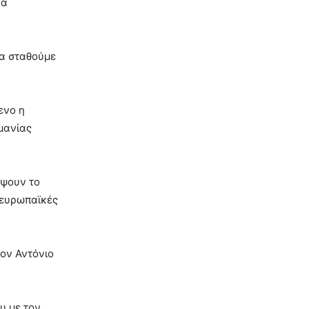
να
να σταθούμε
ενο η
μανίας
ίψουν το
 ευρωπαϊκές
τον Αντόνιο
υ με τον