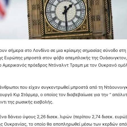
ουν σήμερα στο Λονδίνο σε μια κρίσιμης σημασίας σύνοδο στη
της Ευρώπης μπροστά στον φόβο απεμπλοκής της Ουάσινγκτον,
 ο Αμερικανός πρόεδρος Ντόναλντ Τραμπ με τον Ουκρανό ομό
νθρωποι που είχαν συγκεντρωθεί μπροστά από τη Ντάουνινγκ 
υργό Κιρ Στάρμερ, ο οποίος τον διαβεβαίωσε για την “ απόλυ
ντι της ρωσικής εισβολής.
να δάνειο ύψους 2,26 δισεκ. λιρών (περίπου 2,74 δισεκ. ευρώ)
ης Ουκρανίας, το οποίο θα αποπληρωθεί μέσω των κερδών από