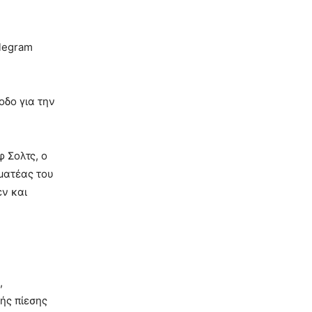
legram
οδο για την
 Σολτς, ο
ματέας του
ν και
,
ής πίεσης