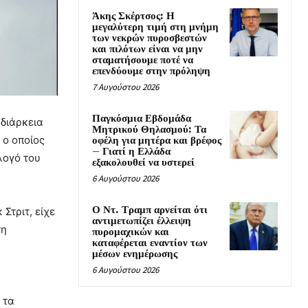
Άκης Σκέρτσος: Η
μεγαλύτερη τιμή στη μνήμη
των νεκρών πυροσβεστών
και πιλότων είναι να μην
σταματήσουμε ποτέ να
επενδύουμε στην πρόληψη
7 Αυγούστου 2026
Παγκόσμια Εβδομάδα
 διάρκεια
Μητρικού Θηλασμού: Τα
 ο οποίος
οφέλη για μητέρα και βρέφος
– Γιατί η Ελλάδα
λογό του
εξακολουθεί να υστερεί
6 Αυγούστου 2026
Ο Ντ. Τραμπ αρνείται ότι
Στριτ, είχε
αντιμετωπίζει έλλειψη
τη
πυρομαχικών και
καταφέρεται εναντίον των
μέσων ενημέρωσης
6 Αυγούστου 2026
 τα