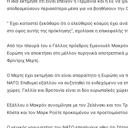
Η ίδια εκτίμησε ότι είναι επείγον η Γερμανία και η ΕΕ ν
αποδεσμεύσουν περισσότερα μέσα για να βοηθήσουν την Ο
“ Έχει καταστεί ξεκάθαρο ότι ο ελεύθερος κόσμος έχει αν
στο ύψος αυτής της πρόκλησης”, σχολίασε η επικεφαλής τ
Από την πλευρά του ο Γάλλος πρόεδρος Εμανουέλ Μακρόν δή
Ευρώπη να αποκτήσει στο μέλλον πυρηνικά αποτρεπτικά μέ
Φρίντριχ Μερτς.
Ο Μερτς έχει εκτιμήσει ότι είναι απαραίτητο η Ευρώπη να 
ΝΑΤΟ. Επιθυμεί εξάλλου να συζητηθεί το ενδεχόμενο να ε
χώρες. Γαλλία και Βρετανία είναι οι δύο ευρωπαϊκές χώρε
Εξάλλου ο Μακρόν συνομίλησε με τον Ζελένσκι και τον Τρ
Κόστα και τον Μαρκ Ρούτε προκειμένου να προετοιμαστούν
Ο γενικός γραμματέας του ΝΑΤΟ επεσήμανε χθες ότι ζήτησ