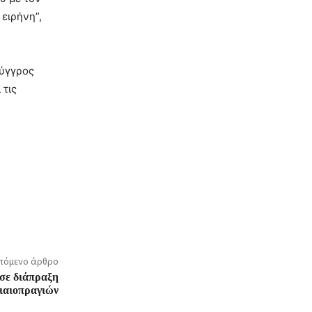
ειρήνη”,
Ούγγρος
 τις
πόμενο άρθρο
 σε διάπραξη
ιαιοπραγιών