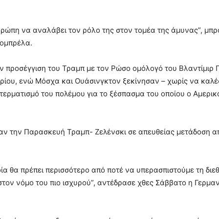
υρώπη να αναλάβει τον ρόλο της στον τομέα της άμυνας”, μπρ
 ομπρέλα.
 προσέγγιση του Τραμπ με τον Ρώσο ομόλογό του Βλαντίμιρ Π
αρίου, ενώ Μόσχα και Ουάσινγκτον ξεκίνησαν – χωρίς να καλ
 τερματισμό του πολέμου για το ξέσπασμα του οποίου ο Αμερι
χαν την Παρασκευή Τραμπ- Ζελένσκι σε απευθείας μετάδοση α
οία θα πρέπει περισσότερο από ποτέ να υπερασπιστούμε τη διε
 στον νόμο του πιο ισχυρού”, αντέδρασε χθες Σάββατο η Γερμα