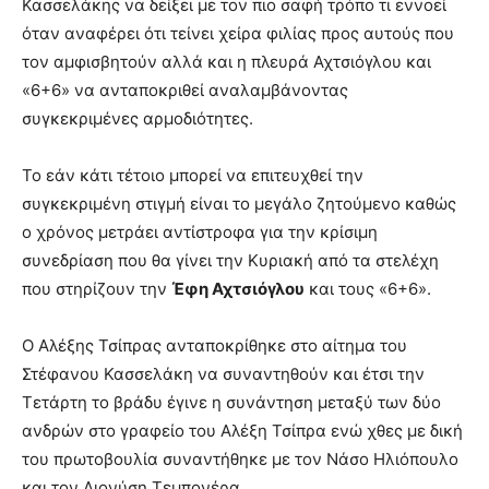
Κασσελάκης να δείξει με τον πιο σαφή τρόπο τι εννοεί
όταν αναφέρει ότι τείνει χείρα φιλίας προς αυτούς που
τον αμφισβητούν αλλά και η πλευρά Αχτσιόγλου και
«6+6» να ανταποκριθεί αναλαμβάνοντας
συγκεκριμένες αρμοδιότητες.
Το εάν κάτι τέτοιο μπορεί να επιτευχθεί την
συγκεκριμένη στιγμή είναι το μεγάλο ζητούμενο καθώς
ο χρόνος μετράει αντίστροφα για την κρίσιμη
συνεδρίαση που θα γίνει την Κυριακή από τα στελέχη
που στηρίζουν την
Έφη Αχτσιόγλου
και τους «6+6».
Ο Αλέξης Τσίπρας ανταποκρίθηκε στο αίτημα του
Στέφανου Κασσελάκη να συναντηθούν και έτσι την
Τετάρτη το βράδυ έγινε η συνάντηση μεταξύ των δύο
ανδρών στο γραφείο του Αλέξη Τσίπρα ενώ χθες με δική
του πρωτοβουλία συναντήθηκε με τον Νάσο Ηλιόπουλο
και τον Διονύση Τεμπονέρα.