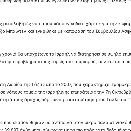
υθέρωση παλαιστινίων εγκλείστων σε ισραηλινές φυλακές. Η
υς μεσολαβητές να παρουσιάσουν «οδικό χάρτη» για την «εφα
ζο Μπάιντεν και εγκρίθηκε με «απόφαση του Συμβουλίου Ασφ
 χρονιά θα υποχρέωνε το Ισραήλ να διατηρήσει σε υψηλό επίπ
λύτερο πρόβλημα στους τομείς του τουρισμού, των κατασκευώ
στη Λωρίδα της Γάζας από το 2007, που χαρακτηρίζει τρομοκρ
 σε νότιους τομείς της ισραηλινής επικράτειας την 7η Οκτωβρί
ονότητά τους άμαχοι, σύμφωνα με καταμέτρηση του Γαλλικού 
κας που εξαπολύθηκαν σε αντίποινα στον μικρό παλαιστινιακό
ον 39.897 άνθρωποι, σύμφωνα με τα πιο πρόσφατα δεδομένα τ