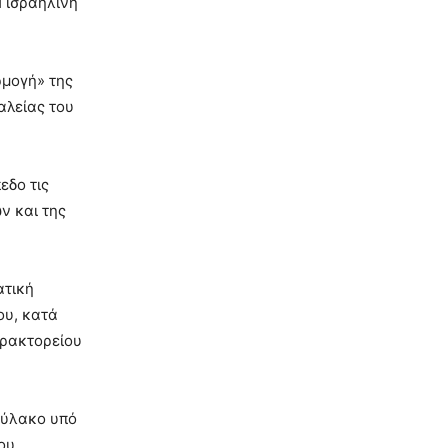
 ισραηλινή
ρμογή» της
αλείας του
εδο τις
ν και της
ατική
ου, κατά
Πρακτορείου
 θύλακο υπό
ου