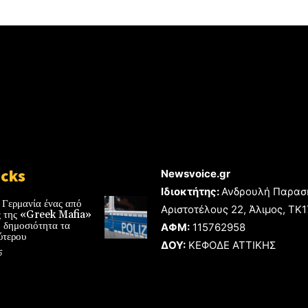
icks
Newsvoice.gr
Ιδιοκτήτης:
Ανδρουλή Παρασ
 Γερμανία ένας από
Αριστοτέλους 22, Άλιμος, TK
ές της «Greek Mafia»
 δημοσιότητα τα
ΑΦΜ:
115762958
ύτερου
ΔΟΥ:
ΚΕΦΟΔΕ ΑΤΤΙΚΗΣ
6