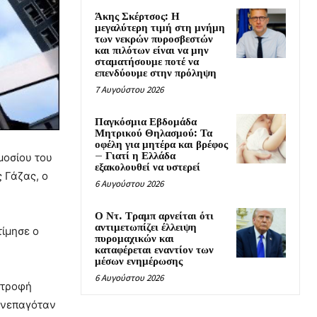
Άκης Σκέρτσος: Η
μεγαλύτερη τιμή στη μνήμη
των νεκρών πυροσβεστών
και πιλότων είναι να μην
σταματήσουμε ποτέ να
επενδύουμε στην πρόληψη
7 Αυγούστου 2026
Παγκόσμια Εβδομάδα
Μητρικού Θηλασμού: Τα
οφέλη για μητέρα και βρέφος
– Γιατί η Ελλάδα
μοσίου του
εξακολουθεί να υστερεί
ς Γάζας, ο
6 Αυγούστου 2026
Ο Ντ. Τραμπ αρνείται ότι
αντιμετωπίζει έλλειψη
τίμησε ο
πυρομαχικών και
καταφέρεται εναντίον των
μέσων ενημέρωσης
6 Αυγούστου 2026
στροφή
συνεπαγόταν