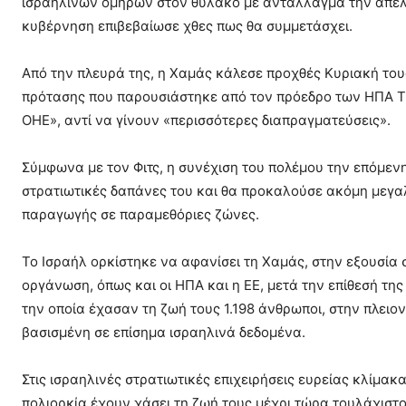
ισραηλινών ομήρων στον θύλακο με αντάλλαγμα την απελε
κυβέρνηση επιβεβαίωσε χθες πως θα συμμετάσχει.
Από την πλευρά της, η Χαμάς κάλεσε προχθές Κυριακή το
πρότασης που παρουσιάστηκε από τον πρόεδρο των ΗΠΑ Τ
ΟΗΕ», αντί να γίνουν «περισσότερες διαπραγματεύσεις».
Σύμφωνα με τον Φιτς, η συνέχιση του πολέμου την επόμενη
στρατιωτικές δαπάνες του και θα προκαλούσε ακόμη μεγα
παραγωγής σε παραμεθόριες ζώνες.
Το Ισραήλ ορκίστηκε να αφανίσει τη Χαμάς, στην εξουσία 
οργάνωση, όπως και οι ΗΠΑ και η ΕΕ, μετά την επίθεσή της
την οποία έχασαν τη ζωή τους 1.198 άνθρωποι, στην πλει
βασισμένη σε επίσημα ισραηλινά δεδομένα.
Στις ισραηλινές στρατιωτικές επιχειρήσεις ευρείας κλίμα
πολιορκία έχουν χάσει τη ζωή τους μέχρι τώρα τουλάχιστ