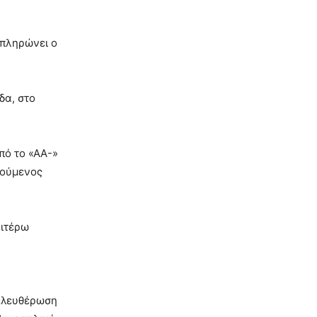
μπληρώνει ο
δα, στο
πό το «ΑΑ-»
λούμενος
αιτέρω
πελευθέρωση