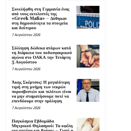
Συνελήφθη στη Γερμανία ένας
από τους εκτελεστές της
«Greek Mafia» – Δόθηκαν
στη δημοσιότητα τα στοιχεία
και δεύτερου
7 Αυγούστου 2026
Σύλληψη δώδεκα ατόμων κατά
τη διάρκεια του ποδοσφαιρικού
αγώνα στο ΟΑΚΑ την Τετάρτη
5 Αυγούστου
7 Αυγούστου 2026
Άκης Σκέρτσος: Η μεγαλύτερη
τιμή στη μνήμη των νεκρών
πυροσβεστών και πιλότων είναι
να μην σταματήσουμε ποτέ να
επενδύουμε στην πρόληψη
7 Αυγούστου 2026
Παγκόσμια Εβδομάδα
Μητρικού Θηλασμού: Τα οφέλη
για μητέρα και βρέφος – Γιατί η