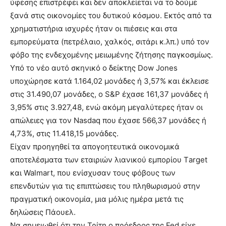
ύφεσης επιστρέφει και δεν αποκλείεται να το δούμε
ξανά στις οικονομίες του δυτικού κόσμου. Εκτός από τα
χρηματιστήρια ισχυρές ήταν οι πιέσεις και στα
εμπορεύματα (πετρέλαιο, χαλκός, σιτάρι κ.λπ.) υπό τον
φόβο της ενδεχομένης μειωμένης ζήτησης παγκοσμίως.
Υπό το νέο αυτό σκηνικό ο δείκτης Dow Jones
υποχώρησε κατά 1.164,02 μονάδες ή 3,57% και έκλεισε
στις 31.490,07 μονάδες, ο S&P έχασε 161,37 μονάδες ή
3,95% στις 3.927,48, ενώ ακόμη μεγαλύτερες ήταν οι
απώλειες για τον Nasdaq που έχασε 566,37 μονάδες ή
4,73%, στις 11.418,15 μονάδες.
Είχαν προηγηθεί τα απογοητευτικά οικονομικά
αποτελέσματα των εταιριών λιανικού εμπορίου Τarget
και Walmart, που ενίσχυσαν τους φόβους των
επενδυτών για τις επιπτώσεις του πληθωρισμού στην
πραγματική οικονομία, μια μόλις ημέρα μετά τις
δηλώσεις Πάουελ.
Να σημειωθεί ότι την Τρίτη ο πρόεδρος της Fed είχε