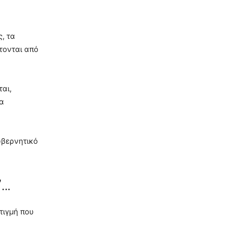
, τα
ττονται από
ται,
τα
υβερνητικό
”…
τιγμή που