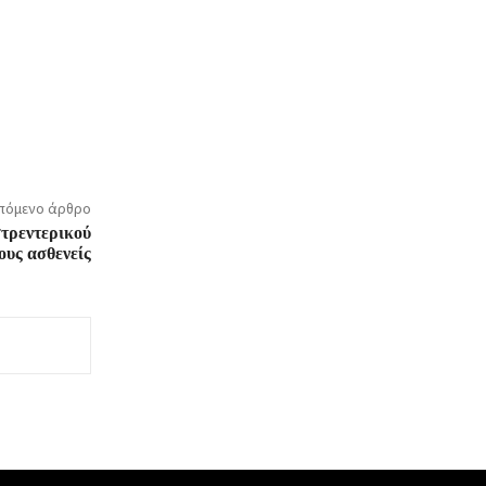
πόμενο άρθρο
στρεντερικού
ους ασθενείς