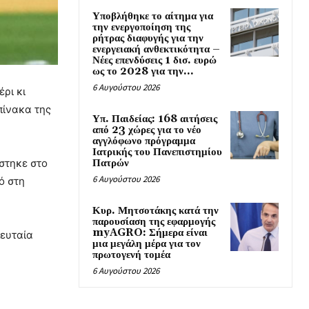
Υποβλήθηκε το αίτημα για
την ενεργοποίηση της
ρήτρας διαφυγής για την
ενεργειακή ανθεκτικότητα –
Νέες επενδύσεις 1 δισ. ευρώ
ως το 2028 για την...
6 Αυγούστου 2026
ρι κι
πίνακα της
Υπ. Παιδείας: 168 αιτήσεις
από 23 χώρες για το νέο
αγγλόφωνο πρόγραμμα
Ιατρικής του Πανεπιστημίου
στηκε στο
Πατρών
6 Αυγούστου 2026
ό στη
Κυρ. Μητσοτάκης κατά την
παρουσίαση της εφαρμογής
myAGRO: Σήμερα είναι
λευταία
μια μεγάλη μέρα για τον
πρωτογενή τομέα
6 Αυγούστου 2026