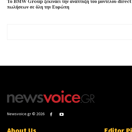
Το BMW Group ξεκινάει την ανάπτυξη του μοντέλου direct
πωλήσεων σε όλη την Ευρώπη
Newsvoice.gr © 2026
About Us
Editor P