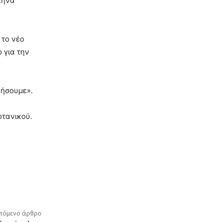
ληνα
 το νέο
 για την
ρήσουμε».
οτανικού.
πόμενο άρθρο