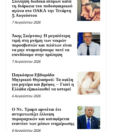
Σύλληψη δώδεκα ατόμων κατά
τη διάρκεια του ποδοσφαιρικού
αγώνα στο ΟΑΚΑ την Τετάρτη
5 Αυγούστου
7 Αυγούστου 2026
Άκης Σκέρτσος: Η μεγαλύτερη
τιμή στη μνήμη των νεκρών
πυροσβεστών και πιλότων είναι
να μην σταματήσουμε ποτέ να
επενδύουμε στην πρόληψη
7 Αυγούστου 2026
Παγκόσμια Εβδομάδα
Μητρικού Θηλασμού: Τα οφέλη
για μητέρα και βρέφος – Γιατί η
Ελλάδα εξακολουθεί να υστερεί
6 Αυγούστου 2026
Ο Ντ. Τραμπ αρνείται ότι
αντιμετωπίζει έλλειψη
πυρομαχικών και καταφέρεται
εναντίον των μέσων ενημέρωσης
6 Αυγούστου 2026