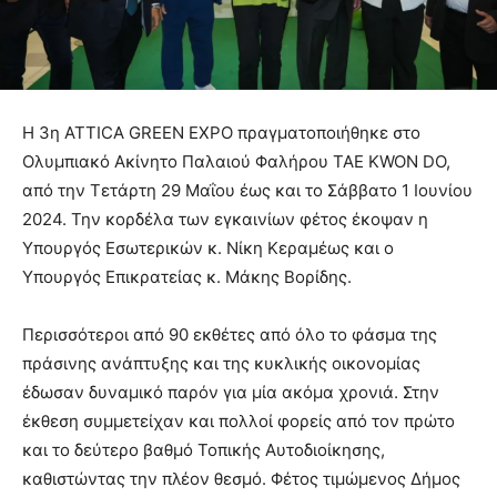
Η 3η ATTICA GREEN EXPO πραγματοποιήθηκε στο
Ολυμπιακό Ακίνητο Παλαιού Φαλήρου TAE KWON DO,
από την Τετάρτη 29 Μαΐου έως και το Σάββατο 1 Ιουνίου
2024. Την κορδέλα των εγκαινίων φέτος έκοψαν η
Υπουργός Εσωτερικών κ. Νίκη Κεραμέως και ο
Υπουργός Επικρατείας κ. Μάκης Βορίδης.
Περισσότεροι από 90 εκθέτες από όλο το φάσμα της
πράσινης ανάπτυξης και της κυκλικής οικονομίας
έδωσαν δυναμικό παρόν για μία ακόμα χρονιά. Στην
έκθεση συμμετείχαν και πολλοί φορείς από τον πρώτο
και το δεύτερο βαθμό Τοπικής Αυτοδιοίκησης,
καθιστώντας την πλέον θεσμό. Φέτος τιμώμενος Δήμος