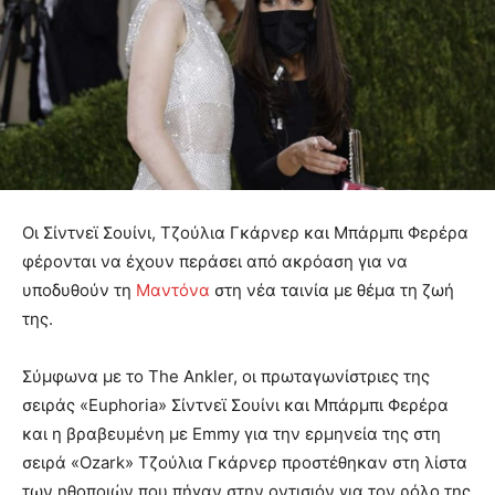
Οι Σίντνεϊ Σουίνι, Τζούλια Γκάρνερ και Μπάρμπι Φερέρα
φέρονται να έχουν περάσει από ακρόαση για να
υποδυθούν τη
Μαντόνα
στη νέα ταινία με θέμα τη ζωή
της.
Σύμφωνα με το The Ankler, οι πρωταγωνίστριες της
σειράς «Euphoria» Σίντνεϊ Σουίνι και Μπάρμπι Φερέρα
και η βραβευμένη με Emmy για την ερμηνεία της στη
σειρά «Ozark» Τζούλια Γκάρνερ προστέθηκαν στη λίστα
των ηθοποιών που πήγαν στην οντισιόν για τον ρόλο της