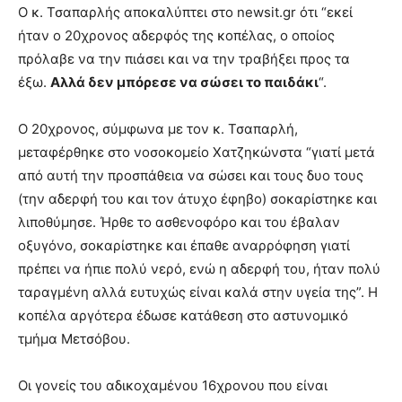
Ο κ. Τσαπαρλής αποκαλύπτει στο newsit.gr ότι “εκεί
ήταν ο 20χρονος αδερφός της κοπέλας, ο οποίος
πρόλαβε να την πιάσει και να την τραβήξει προς τα
έξω.
Αλλά δεν μπόρεσε να σώσει το παιδάκι
“.
Ο 20χρονος, σύμφωνα με τον κ. Τσαπαρλή,
μεταφέρθηκε στο νοσοκομείο Χατζηκώνστα “γιατί μετά
από αυτή την προσπάθεια να σώσει και τους δυο τους
(την αδερφή του και τον άτυχο έφηβο) σοκαρίστηκε και
λιποθύμησε. Ήρθε το ασθενοφόρο και του έβαλαν
οξυγόνο, σοκαρίστηκε και έπαθε αναρρόφηση γιατί
πρέπει να ήπιε πολύ νερό, ενώ η αδερφή του, ήταν πολύ
ταραγμένη αλλά ευτυχώς είναι καλά στην υγεία της”. Η
κοπέλα αργότερα έδωσε κατάθεση στο αστυνομικό
τμήμα Μετσόβου.
Οι γονείς του αδικοχαμένου 16χρονου που είναι