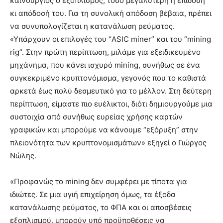
καινούργιος ο εξοπλισμός, τόσο μεγαλύτερη η επίδοσή
κι απόδοσή του. Για τη συνολική απόδοση βέβαια, πρέπει
να συνυπολογίζεται η κατανάλωση ρεύματος.
«Υπάρχουν οι επιλογές του “ASIC miner” και του “mining
rig”. Στην πρώτη περίπτωση, μιλάμε για εξειδικευμένο
μηχάνημα, που κάνει ισχυρό mining, συνήθως σε ένα
συγκεκριμένο κρυπτονόμισμα, γεγονός που το καθιστά
αρκετά έως πολύ δεσμευτικό για το μέλλον. Στη δεύτερη
περίπτωση, είμαστε πιο ευέλικτοι, διότι δημιουργούμε μια
συστοιχία από συνήθως ευρείας χρήσης καρτών
γραφικών και μπορούμε να κάνουμε “εξόρυξη” στην
πλειονότητα των κρυπτονομισμάτων» εξηγεί ο Γιώργος
Νώλης.
«Προφανώς το mining δεν συμφέρει με τίποτα για
ιδιώτες. Σε μια υγιή επιχείρηση όμως, τα έξοδα
κατανάλωσης ρεύματος, το ΦΠΑ και οι αποσβέσεις
εξοπλισμού, μπορούν υπό προϋποθέσεις να