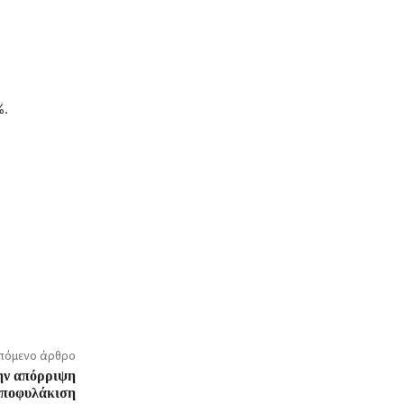
%.
πόμενο άρθρο
την απόρριψη
 αποφυλάκιση