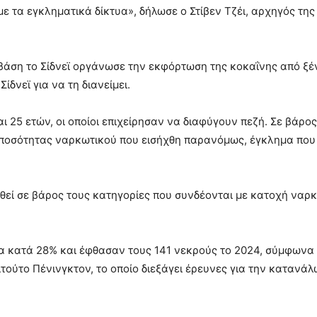
με τα εγκληματικά δίκτυα», δήλωσε ο Στίβεν Τζέι, αρχηγός της
 βάση το Σίδνεϊ οργάνωσε την εκφόρτωση της κοκαΐνης από ξέ
ίδνεϊ για να τη διανείμει.
ι 25 ετών, οι οποίοι επιχείρησαν να διαφύγουν πεζή. Σε βάρος
 ποσότητας ναρκωτικού που εισήχθη παρανόμως, έγκλημα που 
λθεί σε βάρος τους κατηγορίες που συνδέονται με κατοχή ναρ
α κατά 28% και έφθασαν τους 141 νεκρούς το 2024, σύμφωνα 
ιτούτο Πένινγκτον, το οποίο διεξάγει έρευνες για την κατανά