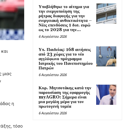
Υποβλήθηκε το αίτημα για
την ενεργοποίηση της
ρήτρας διαφυγής για την
ενεργειακή ανθεκτικότητα –
Νέες επενδύσεις 1 δισ. ευρώ
ως το 2028 για την...
6 Αυγούστου 2026
Υπ. Παιδείας: 168 αιτήσεις
 και
από 23 χώρες για το νέο
αγγλόφωνο πρόγραμμα
Ιατρικής του Πανεπιστημίου
Πατρών
 μιας
6 Αυγούστου 2026
ν
Κυρ. Μητσοτάκης κατά την
παρουσίαση της εφαρμογής
myAGRO: Σήμερα είναι
μια μεγάλη μέρα για τον
νάδας η
πρωτογενή τομέα
6 Αυγούστου 2026
τάξης, τόσο