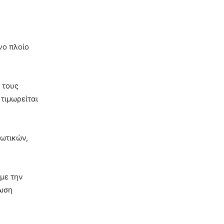
νο πλοίο
 τους
τιμωρείται
κωτικών,
με την
λωση