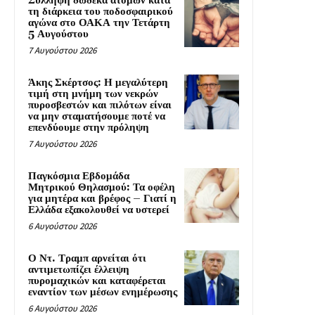
Σύλληψη δώδεκα ατόμων κατά
τη διάρκεια του ποδοσφαιρικού
αγώνα στο ΟΑΚΑ την Τετάρτη
5 Αυγούστου
7 Αυγούστου 2026
Άκης Σκέρτσος: Η μεγαλύτερη
τιμή στη μνήμη των νεκρών
πυροσβεστών και πιλότων είναι
να μην σταματήσουμε ποτέ να
επενδύουμε στην πρόληψη
7 Αυγούστου 2026
Παγκόσμια Εβδομάδα
Μητρικού Θηλασμού: Τα οφέλη
για μητέρα και βρέφος – Γιατί η
Ελλάδα εξακολουθεί να υστερεί
6 Αυγούστου 2026
Ο Ντ. Τραμπ αρνείται ότι
αντιμετωπίζει έλλειψη
πυρομαχικών και καταφέρεται
εναντίον των μέσων ενημέρωσης
6 Αυγούστου 2026