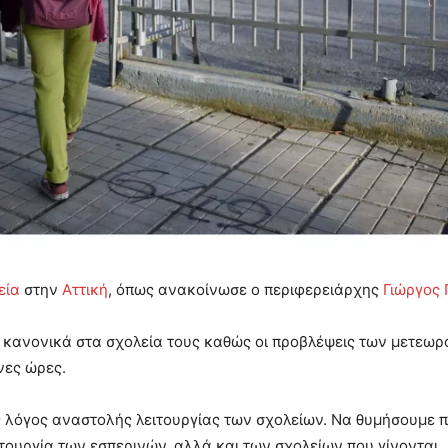
εία
στην
Αττική
, όπως ανακοίνωσε ο περιφερειάρχης
Γιώργος
ε κανονικά στα σχολεία τους καθώς οι προβλέψεις των μετεω
νες ώρες.
ός λόγος αναστολής λειτουργίας των σχολείων. Να θυμήσουμε 
ιτουργία των εσπερινών, αλλά και των σχολείων που γίνονται