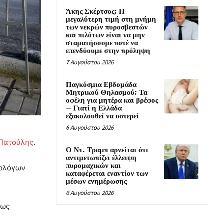
Άκης Σκέρτσος: Η
μεγαλύτερη τιμή στη μνήμη
των νεκρών πυροσβεστών
και πιλότων είναι να μην
σταματήσουμε ποτέ να
επενδύουμε στην πρόληψη
7 Αυγούστου 2026
Παγκόσμια Εβδομάδα
Μητρικού Θηλασμού: Τα
οφέλη για μητέρα και βρέφος
– Γιατί η Ελλάδα
εξακολουθεί να υστερεί
6 Αυγούστου 2026
 Πατούλης
.
Ο Ντ. Τραμπ αρνείται ότι
αντιμετωπίζει έλλειψη
πυρομαχικών και
ρολόγων
καταφέρεται εναντίον των
μέσων ενημέρωσης
6 Αυγούστου 2026
πως