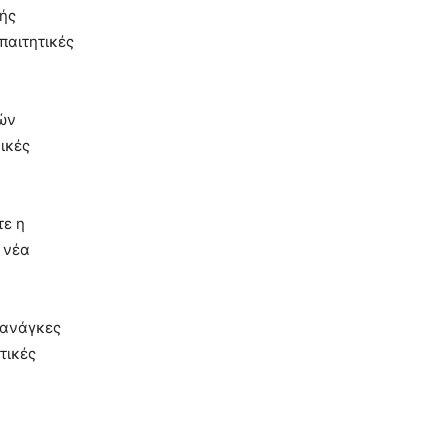
κής
παιτητικές
κών
ικές
τε η
 νέα
 ανάγκες
τικές