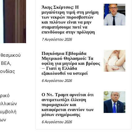
Άκης Σκέρτσος: Η
μεγαλύτερη τιμή στη μνήμη
των νεκρών πυροσβεστών
και πιλότων είναι να μην
σταματήσουμε ποτέ να
επενδύουμε στην πρόληψη
7 Αυγούστου 2026
Παγκόσμια Εβδομάδα
 θεσμικού
Μητρικού Θηλασμού: Τα
 BEA,
οφέλη για μητέρα και βρέφος
– Γιατί η Ελλάδα
ονδίας
εξακολουθεί να υστερεί
6 Αυγούστου 2026
Ο Ντ. Τραμπ αρνείται ότι
τρικό
αντιμετωπίζει έλλειψη
ταλλικών
πυρομαχικών και
καταφέρεται εναντίον των
συμβολή
μέσων ενημέρωσης
δων
6 Αυγούστου 2026