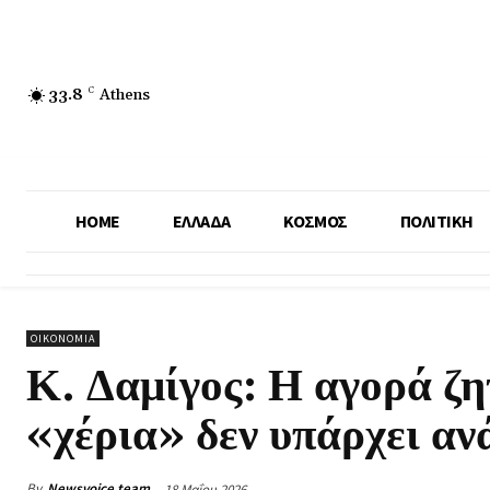
33.8
C
Athens
HOME
ΕΛΛΑΔΑ
ΚΟΣΜΟΣ
ΠΟΛΙΤΙΚΗ
ΟΙΚΟΝΟΜΙΑ
Κ. Δαμίγος: Η αγορά ζη
«χέρια» δεν υπάρχει αν
By
Newsvoice team
18 Μαΐου 2026