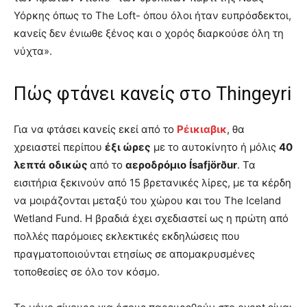
Υόρκης όπως το The Loft- όπου όλοι ήταν ευπρόσδεκτοι,
κανείς δεν ένιωθε ξένος και ο χορός διαρκούσε όλη τη
νύχτα».
Πώς φτάνει κανείς στο Thingeyri
Για να φτάσει κανείς εκεί από το
Ρέικιαβικ
, θα
χρειαστεί περίπου
έξι ώρες
με το αυτοκίνητο ή μόλις
40
λεπτά
οδικώς
από το
αεροδρόμιο
Ísafjörður
. Τα
εισιτήρια ξεκινούν από 15 βρετανικές λίρες, με τα κέρδη
να μοιράζονται μεταξύ του χώρου και του The Iceland
Wetland Fund. Η βραδιά έχει σχεδιαστεί ως η πρώτη από
πολλές παρόμοιες εκλεκτικές εκδηλώσεις που
πραγματοποιούνται ετησίως σε απομακρυσμένες
τοποθεσίες σε όλο τον κόσμο.