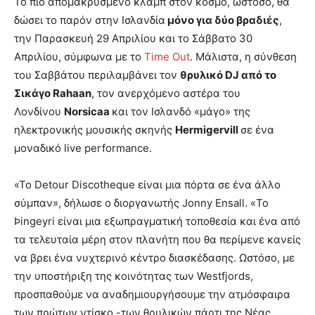
Το πιο απομακρυσμένο κλαμπ στον κόσμο, ωστόσο, θα
δώσει το παρόν στην Ισλανδία
μόνο για δύο βραδιές
,
την Παρασκευή 29 Απριλίου και το Σάββατο 30
Απριλίου, σύμφωνα με το
Time Out
. Μάλιστα, η σύνθεση
του Σαββάτου περιλαμβάνει τον
θρυλικό DJ από το
Σικάγο Rahaan
, τον ανερχόμενο αστέρα του
Λονδίνου
Norsicaa
και τον Ισλανδό «μάγο» της
ηλεκτρονικής μουσικής σκηνής
Hermigervill
σε ένα
μοναδικό live performance.
«Το Detour Discotheque είναι μια πόρτα σε ένα άλλο
σύμπαν», δήλωσε ο διοργανωτής Jonny Ensall. «Το
Þingeyri είναι μια εξωπραγματική τοποθεσία και ένα από
τα τελευταία μέρη στον πλανήτη που θα περίμενε κανείς
να βρει ένα νυχτερινό κέντρο διασκέδασης. Ωστόσο, με
την υποστήριξη της κοινότητας των Westfjords,
προσπαθούμε να αναδημιουργήσουμε την ατμόσφαιρα
των πρώτων ντίσκο -των θρυλικών πάρτι της Νέας