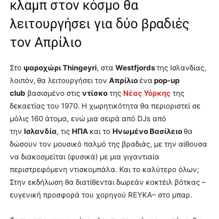
κλαμπ στον κόσμο θα
λειτουργήσει για δύο βραδιές
τον Απρίλιο
Στο
ψαροχώρι Thingeyri
, στα
Westfjords
της Ισλανδίας,
λοιπόν, θα λειτουργήσει τον
Απρίλιο
ένα
pop-up
club
βασισμένο στις
ντίσκο
της
Νέας Υόρκης
της
δεκαετίας του 1970. Η χωρητικότητα θα περιοριστεί σε
μόλις 160 άτομα, ενώ μια σειρά από DJs από
την
Ισλανδία
, τις
ΗΠΑ
και το
Ηνωμένο Βασίλειο
θα
δώσουν τον μουσικό παλμό της βραδιάς, με την αίθουσα
να διακοσμείται (φυσικά) με μια γιγαντιαία
περιστρεφόμενη ντισκομπάλα. Και το καλύτερο όλων;
Στην εκδήλωση θα διατίθενται δωρεάν κοκτέιλ βότκας –
ευγενική προσφορά του χορηγού REYKA– στο μπαρ.