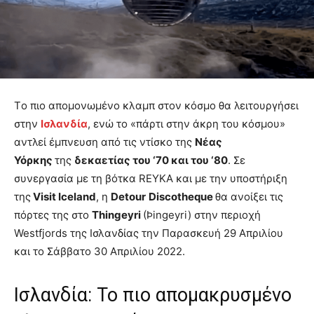
Tο πιο απομονωμένο κλαμπ στον κόσμο θα λειτουργήσει
στην
Ισλανδία
, ενώ το «πάρτι στην άκρη του κόσμου»
αντλεί έμπνευση από τις ντίσκο της
Νέας
Υόρκης
της
δεκαετίας του ‘70 και του ‘80
. Σε
συνεργασία με τη βότκα REYKA και με την υποστήριξη
της
Visit Iceland
, η
Detour
Discotheque
θα ανοίξει τις
πόρτες της στο
Thingeyri
(Þingeyri) στην περιοχή
Westfjords της Ισλανδίας την Παρασκευή 29 Απριλίου
και το Σάββατο 30 Απριλίου 2022.
Ισλανδία: Το πιο απομακρυσμένο