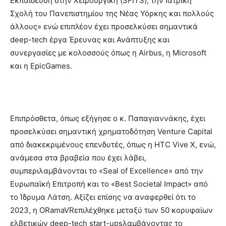
Εκπαίδευση στην Χειρουργική (SFITS), την Ιατρική
Σχολή του Πανεπιστημίου της Νέας Υόρκης και πολλούς
άλλους» ενώ επιπλέον έχει προσελκύσει σημαντικά
deep-tech έργα Έρευνας και Ανάπτυξης και
συνεργασίες με κολοσσούς όπως η Airbus, η Microsoft
και η EpicGames.
Επιπρόσθετα, όπως εξήγησε ο κ. Παπαγιαννάκης, έχει
προσελκύσει σημαντική χρηματοδότηση Venture Capital
από διακεκριμένους επενδυτές, όπως η HTC Vive X, ενώ,
ανάμεσα στα βραβεία που έχει λάβει,
συμπεριλαμβάνονται το «Seal of Excellence» από την
Ευρωπαϊκή Επιτροπή και το «Best Societal Impact» από
το Ίδρυμα Λάτση. Αξίζει επίσης να αναφερθεί ότι το
2023, η ORamaVRεπιλέχθηκε μεταξύ των 50 κορυφαίων
ελβετικών deep-tech start-upsλαμβάνοντας το