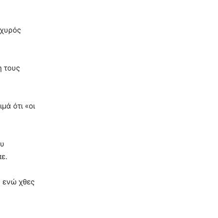
σχυρός
η τους
μά ότι «οι
ου
ε.
, ενώ χθες