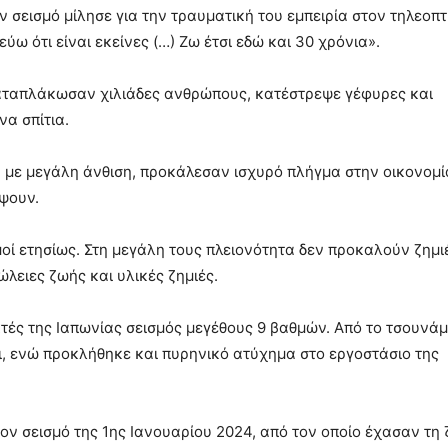
 σεισμό μίλησε για την τραυματική του εμπειρία στον τηλεοπ
ύω ότι είναι εκείνες (…) Ζω έτσι εδώ και 30 χρόνια».
καταπλάκωσαν χιλιάδες ανθρώπους, κατέστρεψε γέφυρες και
α σπίτια.
η με μεγάλη άνθιση, προκάλεσαν ισχυρό πλήγμα στην οικονομί
ψουν.
οί ετησίως. Στη μεγάλη τους πλειονότητα δεν προκαλούν ζημι
λειες ζωής και υλικές ζημιές.
κτές της Ιαπωνίας σεισμός μεγέθους 9 βαθμών. Από το τσουνάμ
, ενώ προκλήθηκε και πυρηνικό ατύχημα στο εργοστάσιο της
τον σεισμό της 1ης Ιανουαρίου 2024, από τον οποίο έχασαν τη