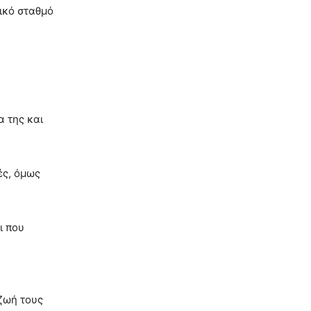
τικό σταθμό
α της και
ές, όμως
ι που
 ζωή τους