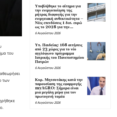
Υποβλήθηκε το αίτημα για
την ενεργοποίηση της
ρήτρας διαφυγής για την
ενεργειακή ανθεκτικότητα –
Νέες επενδύσεις 1 δισ. ευρώ
ως το 2028 για την...
6 Αυγούστου 2026
Υπ. Παιδείας: 168 αιτήσεις
υ
από 23 χώρες για το νέο
ήμα του
αγγλόφωνο πρόγραμμα
Ιατρικής του Πανεπιστημίου
Πατρών
6 Αυγούστου 2026
ναθεωρήσει
Κυρ. Μητσοτάκης κατά την
ο των
παρουσίαση της εφαρμογής
myAGRO: Σήμερα είναι
μια μεγάλη μέρα για τον
πρωτογενή τομέα
τηρήθηκε
6 Αυγούστου 2026
ο.