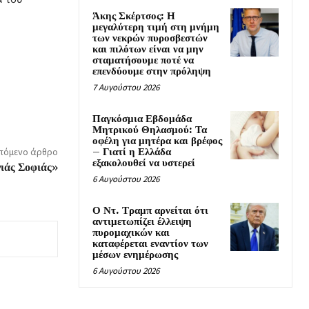
Άκης Σκέρτσος: Η
μεγαλύτερη τιμή στη μνήμη
των νεκρών πυροσβεστών
και πιλότων είναι να μην
σταματήσουμε ποτέ να
επενδύουμε στην πρόληψη
7 Αυγούστου 2026
Παγκόσμια Εβδομάδα
Μητρικού Θηλασμού: Τα
οφέλη για μητέρα και βρέφος
πόμενο άρθρο
– Γιατί η Ελλάδα
εξακολουθεί να υστερεί
ιάς Σοφιάς»
6 Αυγούστου 2026
Ο Ντ. Τραμπ αρνείται ότι
αντιμετωπίζει έλλειψη
πυρομαχικών και
καταφέρεται εναντίον των
μέσων ενημέρωσης
6 Αυγούστου 2026