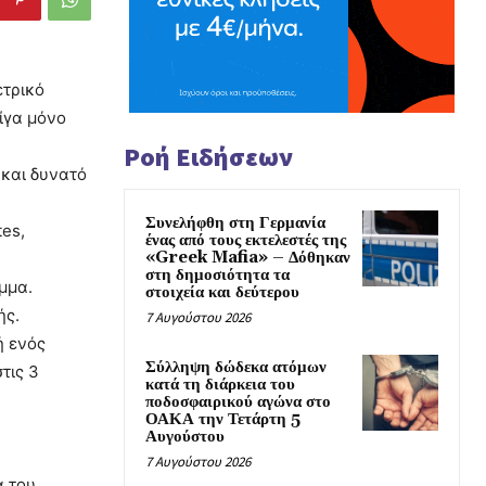
ετρικό
ίγα μόνο
Ροή Ειδήσεων
 και δυνατό
Συνελήφθη στη Γερμανία
tes,
ένας από τους εκτελεστές της
«Greek Mafia» – Δόθηκαν
στη δημοσιότητα τα
μμα.
στοιχεία και δεύτερου
ής.
7 Αυγούστου 2026
ή ενός
Σύλληψη δώδεκα ατόμων
τις 3
κατά τη διάρκεια του
ποδοσφαιρικού αγώνα στο
ΟΑΚΑ την Τετάρτη 5
Αυγούστου
7 Αυγούστου 2026
α του