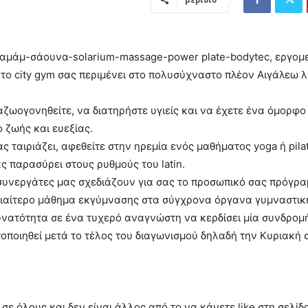
Χαμάμ-σάουνα-solarium-massage-
power plate-bodytec, εργομ
ο city gym σας περιμένει στο πολυσύχναστο πλέον Αιγάλεω λ
ζωογονηθείτε, να διατηρήστε υγιείς και να έχετε ένα όμορφο
 ζωής και ευεξίας.
 ταιριάζει, αφεθείτε στην ηρεμία ενός μαθήματος yoga ή pila
ας παρασύρει στους ρυθμούς του latin.
ι συνεργάτες μας σχεδιάζουν για σας το προσωπικό σας πρόγρα
 ιδιαίτερο μάθημα εκγύμνασης στα σύγχρονα όργανα γυμναστικ
δυνατότητα σε ένα τυχερό αναγνώστη να κερδίσει μία συνδρομ
ποιηθεί μετά το τέλος του διαγωνισμού δηλαδή την Κυριακή σ
ε όλους και δεν είναι άλλος από το να κάνετε like στη σελίδ